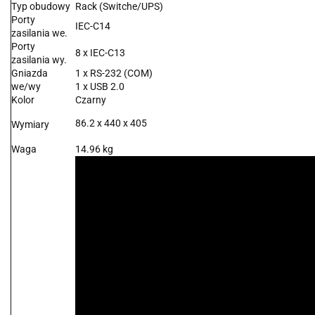
Typ obudowy
Rack (Switche/UPS)
Porty
IEC-C14
zasilania we.
Porty
8 x IEC-C13
zasilania wy.
Gniazda
1 x RS-232 (COM)
we/wy
1 x USB 2.0
Kolor
Czarny
86.2 x 440 x 405
Wymiary
Waga
14.96 kg