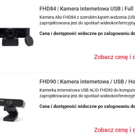
FHD84 | Kamera internetowa USB | Full 
mikrofony | auto focus | kąt widzenia 8
Kamera Alio FHD84 z szerokim kątem widzenia (US
zaprojektowana jest do spotkań wideokonferncyjn
Cena i dostępność widoczne po zalogowaniu do
Zobacz cenę i d
FHD90 | Kamera internetowa / USB / H
zdalna
Kamerka internetowa USB ALIO FHD90 do komputer
zaprojektowana jest do spotkań wideokonferency
Cena i dostępność widoczne po zalogowaniu do
Zobacz cenę i d