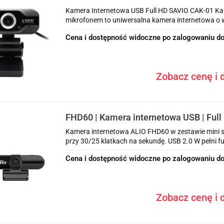
Kamera Internetowa USB Full HD SAVIO CAK-01 Ka
mikrofonem to uniwersalna kamera internetowa o wy
Cena i dostępność widoczne po zalogowaniu do
Zobacz cenę i d
FHD60 | Kamera internetowa USB | Full 
mikrofon | statyw | fixed focus | kąt wid
Kamera internetowa ALIO FHD60 w zestawie mini st
przy 30/25 klatkach na sekundę. USB 2.0 W pełni fu
Cena i dostępność widoczne po zalogowaniu do
Zobacz cenę i d