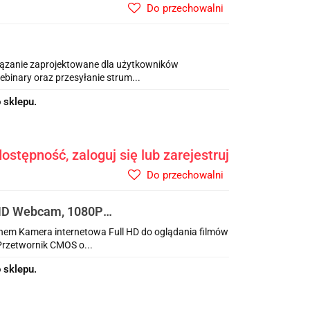
Do przechowalni
ązanie zaprojektowane dla użytkowników
ebinary oraz przesyłanie strum...
 sklepu.
ostępność, zaloguj się lub zarejestruj
Do przechowalni
HD Webcam, 1080P,
iew angle,
em Kamera internetowa Full HD do oglądania filmów
 Przetwornik CMOS o...
 sklepu.