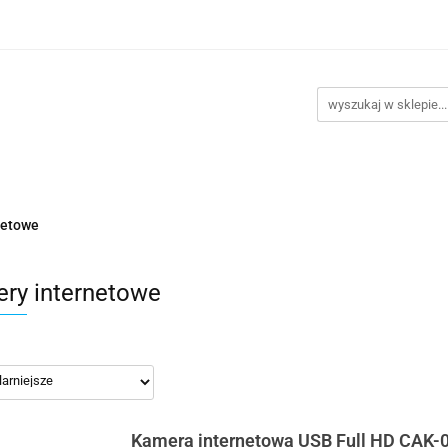
takt
Promocje
Outlet
Montaż PC
Serwis
Re
Kontakt
Promocje
Outlet
Montaż PC
Serwis
netowe
ry internetowe
Kamera internetowa USB Full HD CAK-