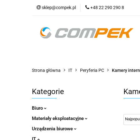
sklep@compek.pl
+48 22 290 290 8
O nas
Kon
Wszystkie kategorie
O nas
Strona główna
IT
Peryferia PC
Kamery inter
Kategorie
Kame
Biuro
Materiały eksploatacyjne
Urządzenia biurowe
IT