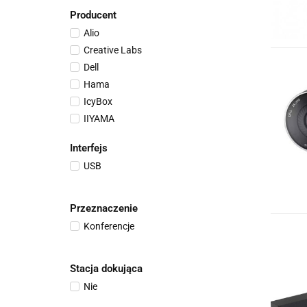
Producent
Alio
Creative Labs
Dell
Hama
IcyBox
IIYAMA
LogiLink
Interfejs
NATEC
USB
POLY
ROCWARE
Savio
Przeznaczenie
TP-LINK
Konferencje
Tracer
Trust
Stacja dokująca
Yealink
Nie