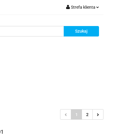
Strefa klienta
krutacja
Zaloguj się
Zarejestruj się
Dodaj zgłoszenie
Zgody cookies
Rekrutacja
1
2
01