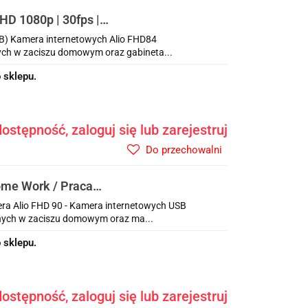
HD 1080p | 30fps | 2
4°
B) Kamera internetowych Alio FHD84
ych w zaciszu domowym oraz gabineta...
 sklepu.
ostępność, zaloguj się lub zarejestruj
Do przechowalni
ome Work / Praca
a Alio FHD 90 - Kamera internetowych USB
jnych w zaciszu domowym oraz ma...
 sklepu.
ostępność, zaloguj się lub zarejestruj