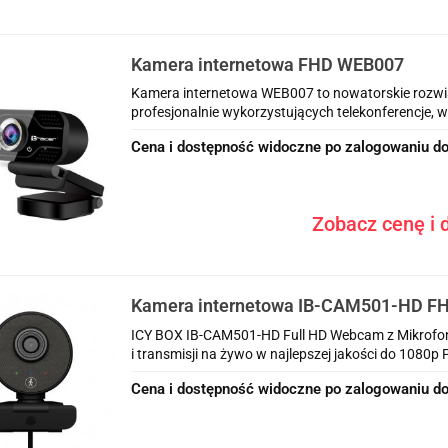
Kamera internetowa FHD WEB007
Kamera internetowa WEB007 to nowatorskie rozwi
profesjonalnie wykorzystujących telekonferencje, w
Cena i dostępność widoczne po zalogowaniu do
Zobacz cenę i d
Kamera internetowa IB-CAM501-HD F
wbudowany mikrofon, Autofocus, wide v
ICY BOX IB-CAM501-HD Full HD Webcam z Mikrofon
Autotracking
i transmisji na żywo w najlepszej jakości do 1080p
Cena i dostępność widoczne po zalogowaniu do