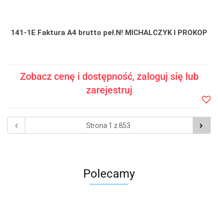
141-1E Faktura A4 brutto peł.N! MICHALCZYK I PROKOP
Zobacz cenę i dostępność, zaloguj się lub
zarejestruj
Do
prze
Polecamy