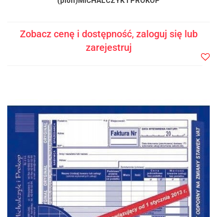
(pion)MICHALCZYK I PROKOP
Zobacz cenę i dostępność, zaloguj się lub
zarejestruj
Do
prze