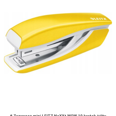
# Zszywacz mini LEITZ NeXXt WOW 10 kartek żółty