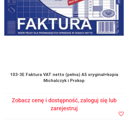
103-3E Faktura VAT netto (pełna) A5 oryginał+kopia
Michalczyk i Prokop
Zobacz cenę i dostępność, zaloguj się lub
zarejestruj
Do
prze