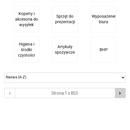
Koperty i
Sprzęt do
Wyposażenie
akcesoria do
prezentacji
biura
wysyłek
Higiena i
Artykuły
środki
BHP
spożywcze
czystości