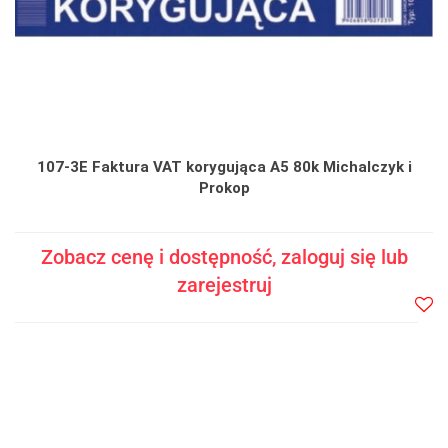
107-3E Faktura VAT korygująca A5 80k Michalczyk i
Prokop
Zobacz cenę i dostępność, zaloguj się lub
zarejestruj
Do
prze