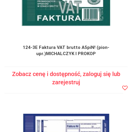
124-3E Faktura VAT brutto A5piN! (pion-
upr.)MICHALCZYK I PROKOP
Zobacz cenę i dostępność, zaloguj się lub
zarejestruj
Do
prze