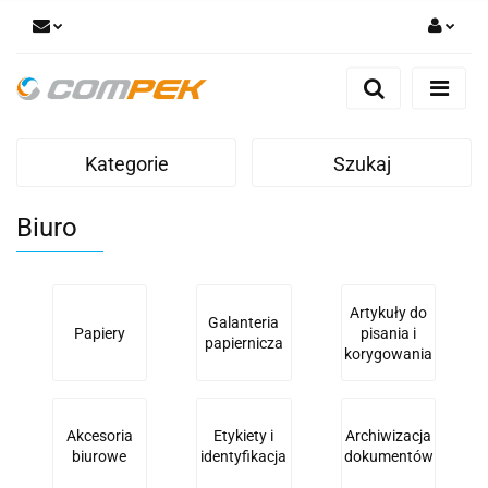
Zaloguj się
Zarejestruj się
Dodaj zgłoszenie
Kategorie
Szukaj
Zgody cookies
Biuro
Artykuły do
Galanteria
Papiery
pisania i
papiernicza
korygowania
Akcesoria
Etykiety i
Archiwizacja
biurowe
identyfikacja
dokumentów