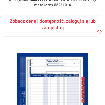
metaliczny 55281016
Zobacz cenę i dostępność, zaloguj się lub
zarejestruj
Do
prze