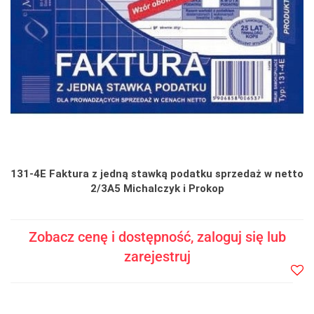
131-4E Faktura z jedną stawką podatku sprzedaż w netto
2/3A5 Michalczyk i Prokop
Zobacz cenę i dostępność, zaloguj się lub
zarejestruj
Do
prze