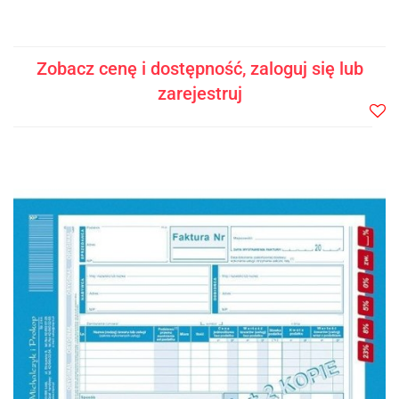
Zobacz cenę i dostępność, zaloguj się lub
zarejestruj
Do
prze