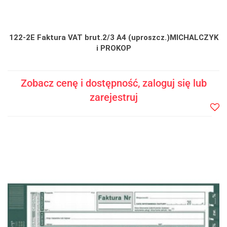
122-2E Faktura VAT brut.2/3 A4 (uproszcz.)MICHALCZYK
i PROKOP
Zobacz cenę i dostępność, zaloguj się lub
zarejestruj
Do
prze