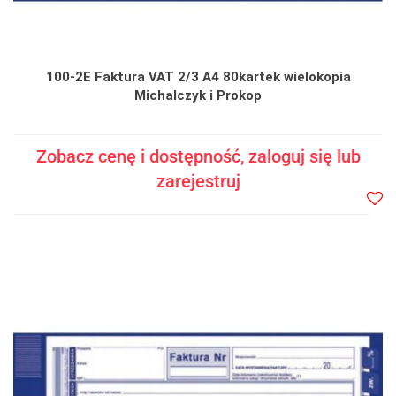
100-2E Faktura VAT 2/3 A4 80kartek wielokopia
Michalczyk i Prokop
Zobacz cenę i dostępność, zaloguj się lub
zarejestruj
Do
prze