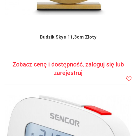
Budzik Skye 11,3cm Złoty
Zobacz cenę i dostępność, zaloguj się lub
zarejestruj
Do
prze