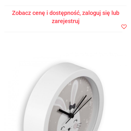
Zobacz cenę i dostępność, zaloguj się lub
zarejestruj
Do
prze