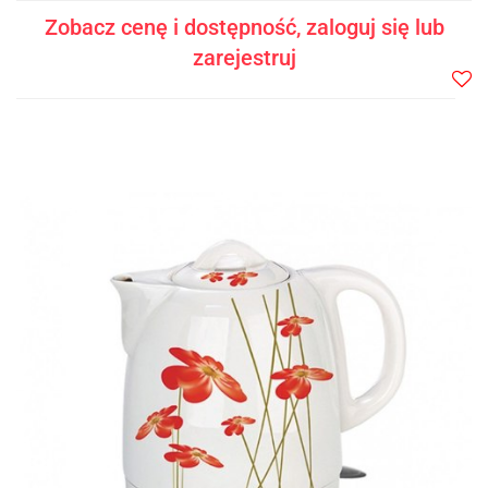
Zobacz cenę i dostępność, zaloguj się lub
zarejestruj
Do
prze