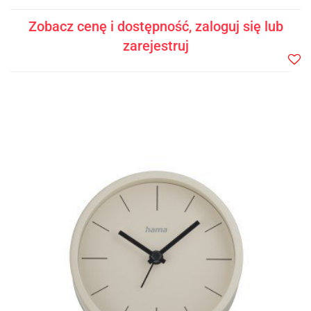
Zobacz cenę i dostępność, zaloguj się lub
zarejestruj
Do
prze