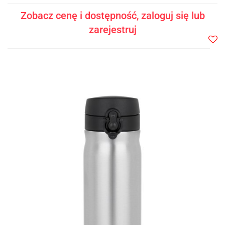
Zobacz cenę i dostępność, zaloguj się lub
zarejestruj
Do
prze