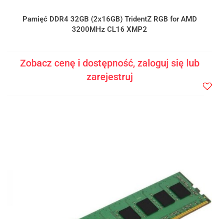
Pamięć DDR4 32GB (2x16GB) TridentZ RGB for AMD
3200MHz CL16 XMP2
Zobacz cenę i dostępność, zaloguj się lub
zarejestruj
Do
prze