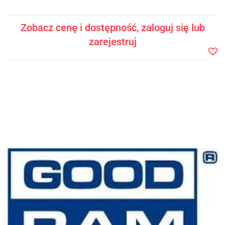
Zobacz cenę i dostępność, zaloguj się lub
zarejestruj
Do
prze