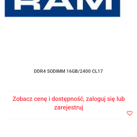
DDR4 SODIMM 16GB/2400 CL17
Zobacz cenę i dostępność, zaloguj się lub
zarejestruj
Do
prze