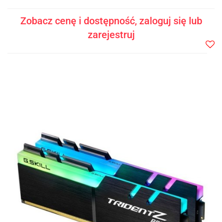
Zobacz cenę i dostępność, zaloguj się lub
zarejestruj
Do
prze