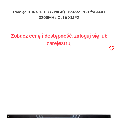
Pamięć DDR4 16GB (2x8GB) TridentZ RGB for AMD
3200MHz CL16 XMP2
Zobacz cenę i dostępność, zaloguj się lub
zarejestruj
Do
prze