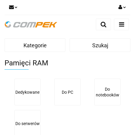
Zaloguj się
Zarejestruj się
Dodaj zgłoszenie
Kategorie
Szukaj
Zgody cookies
Pamięci RAM
Do
Dedykowane
Do PC
notebooków
Do serwerów