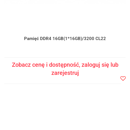
Pamięć DDR4 16GB(1*16GB)/3200 CL22
Zobacz cenę i dostępność, zaloguj się lub
zarejestruj
Do
prze