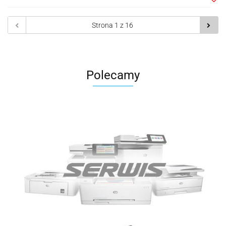
Do
prze
Polecamy