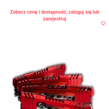
Zobacz cenę i dostępność, zaloguj się lub
zarejestruj
Do
prze