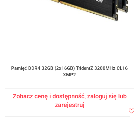
Pamięć DDR4 32GB (2x16GB) TridentZ 3200MHz CL16
XMP2
Zobacz cenę i dostępność, zaloguj się lub
zarejestruj
Do
prze