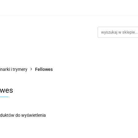
takt
Promocje
Outlet
Montaż PC
Serwis
Re
Kontakt
Promocje
Outlet
Montaż PC
Serwis
inarki i trymery
Fellowes
owes
oduktów do wyświetlenia