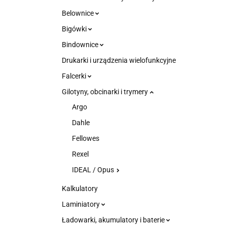
Belownice
Bigówki
Bindownice
Drukarki i urządzenia wielofunkcyjne
Falcerki
Gilotyny, obcinarki i trymery
Argo
Dahle
Fellowes
Rexel
IDEAL / Opus
Kalkulatory
Laminiatory
Ładowarki, akumulatory i baterie