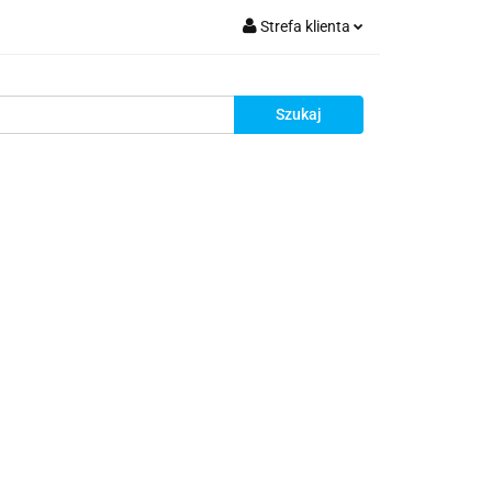
Strefa klienta
krutacja
Zaloguj się
Zarejestruj się
Dodaj zgłoszenie
Zgody cookies
Rekrutacja