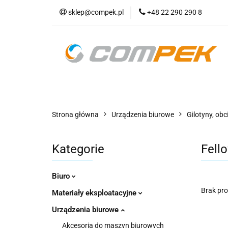
sklep@compek.pl
+48 22 290 290 8
O nas
Kon
Wszystkie kategorie
O nas
Strona główna
Urządzenia biurowe
Gilotyny, obc
Kategorie
Fell
Biuro
Brak pr
Materiały eksploatacyjne
Urządzenia biurowe
Akcesoria do maszyn biurowych