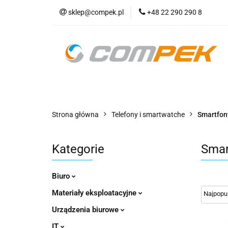
sklep@compek.pl
+48 22 290 290 8
O nas
Kon
Wszystkie kategorie
O nas
Strona główna
Telefony i smartwatche
Smartfon
Kategorie
Smar
Biuro
Materiały eksploatacyjne
Urządzenia biurowe
IT