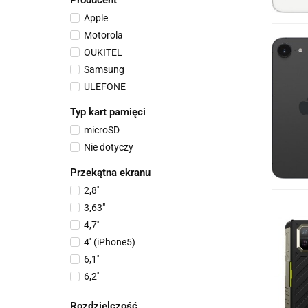
Producent
Apple
Motorola
OUKITEL
Samsung
ULEFONE
Typ kart pamięci
microSD
Nie dotyczy
Przekątna ekranu
2,8''
3,63"
4,7''
4'' (iPhone5)
6,1''
6,2''
6,3"
Rozdzielczość