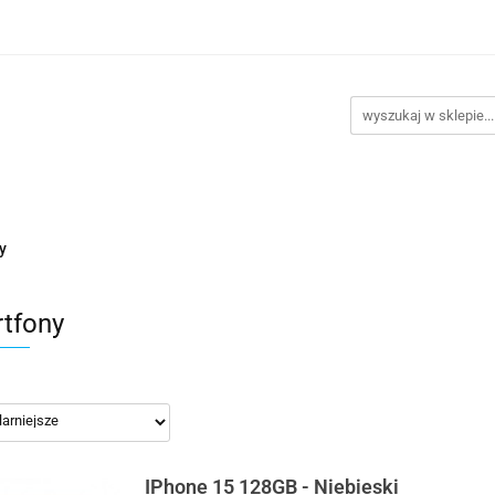
takt
Promocje
Outlet
Montaż PC
Serwis
Re
Kontakt
Promocje
Outlet
Montaż PC
Serwis
y
tfony
IPhone 15 128GB - Niebieski