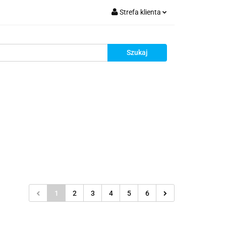
Strefa klienta
krutacja
Zaloguj się
Zarejestruj się
Dodaj zgłoszenie
Zgody cookies
Rekrutacja
1
2
3
4
5
6