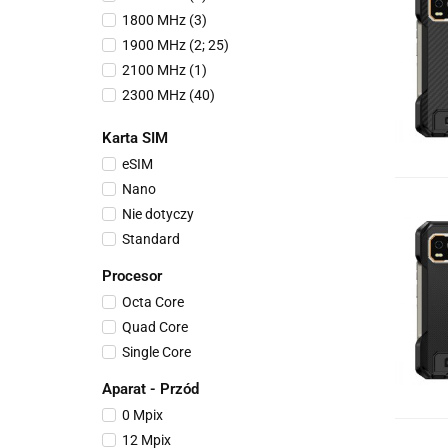
1800 MHz (3)
1900 MHz (2; 25)
2100 MHz (1)
2300 MHz (40)
2500 MHz (7)
Karta SIM
2600 MHz (38)
eSIM
3400 MHz (42)
Nano
3500 MHz
Nie dotyczy
3600 MHz (43)
Standard
3700 MHz
4700 MHz
Procesor
5200 MHz
Octa Core
700 MHz (28)
Quad Core
800 MHz (20)
Single Core
850 MHz (5)
Aparat - Przód
900 MHz (8)
0 Mpix
Nie
12 Mpix