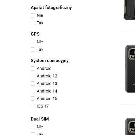
2670 x 1220
HSPA+
Aparat fotograficzny
2712 x 1220
HSUPA
2796 x 1290
Nie
LTE
320 x 240
Tak
UMTS (WCDMA)
Nie dotyczy
WAP
GPS
Nie
Tak
System operacyjny
Android
Android 12
Android 13
Android 14
Android 15
iOS 17
iOS 18
Dual SIM
Producenta
Nie
Tak