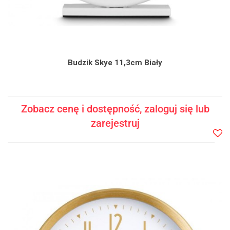
Budzik Skye 11,3cm Biały
Zobacz cenę i dostępność, zaloguj się lub
zarejestruj
Do
prze