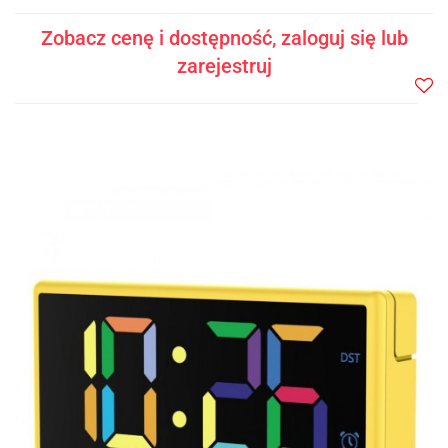
Zobacz cenę i dostępność, zaloguj się lub
zarejestruj
Do
prze