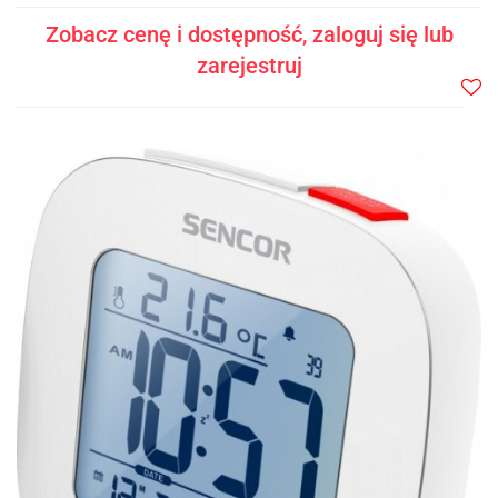
Zobacz cenę i dostępność, zaloguj się lub
zarejestruj
Do
prze