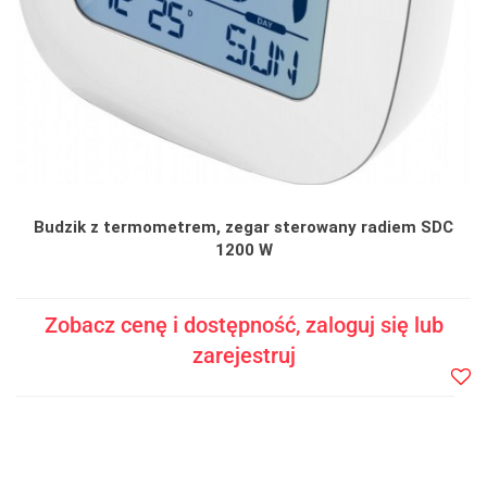
Budzik z termometrem, zegar sterowany radiem SDC
1200 W
Zobacz cenę i dostępność, zaloguj się lub
zarejestruj
Do
prze