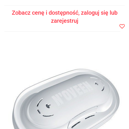
Zobacz cenę i dostępność, zaloguj się lub
zarejestruj
Do
prze