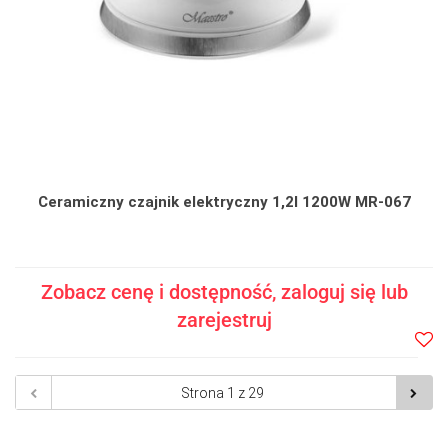
Ceramiczny czajnik elektryczny 1,2l 1200W MR-067
Zobacz cenę i dostępność, zaloguj się lub
zarejestruj
Do
prze