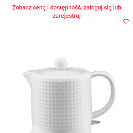
Zobacz cenę i dostępność, zaloguj się lub
zarejestruj
Do
prze