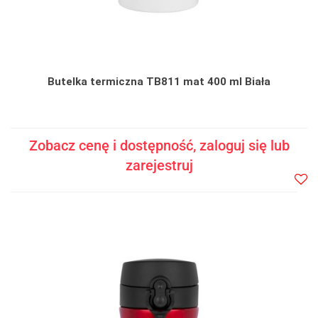
Butelka termiczna TB811 mat 400 ml Biała
Zobacz cenę i dostępność, zaloguj się lub
zarejestruj
Do
prze