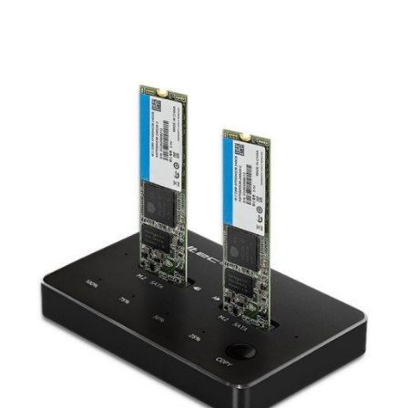
Do
prze