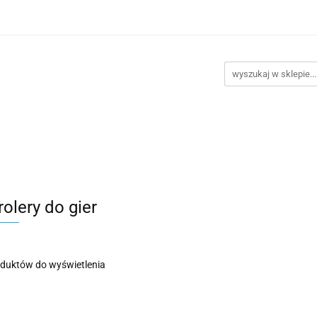
takt
Promocje
Outlet
Montaż PC
Serwis
Re
Kontakt
Promocje
Outlet
Montaż PC
Serwis
olery do gier
oduktów do wyświetlenia