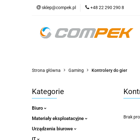
sklep@compek.pl
+48 22 290 290 8
O nas
Kon
Wszystkie kategorie
O nas
Strona główna
Gaming
Kontrolery do gier
Kategorie
Kontr
Biuro
Brak pr
Materiały eksploatacyjne
Urządzenia biurowe
IT