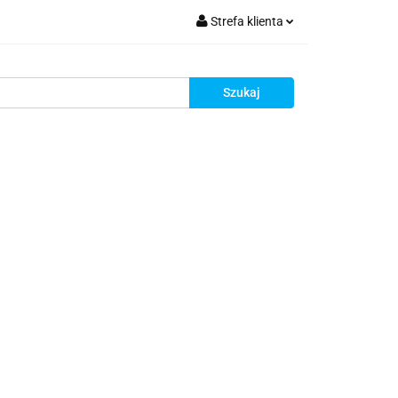
Strefa klienta
krutacja
Zaloguj się
Zarejestruj się
Dodaj zgłoszenie
Zgody cookies
Rekrutacja