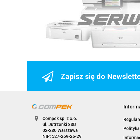
Zapisz się do Newslett
Inform
Compek sp. z o.o.
Regulam
ul. Jutrzenki 83B
Polityka
02-230 Warszawa
NIP: 527-269-26-29
Informac