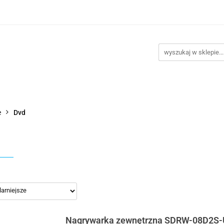
takt
Promocje
Outlet
Montaż PC
Serwis
Re
Kontakt
Promocje
Outlet
Montaż PC
Serwis
e
Dvd
Nagrywarka zewnętrzna SDRW-08D2S-U