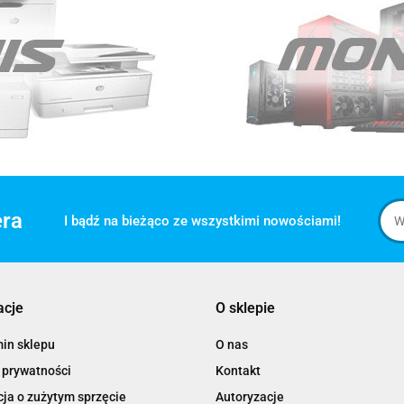
era
I bądź na bieżąco ze wszystkimi nowościami!
acje
O sklepie
in sklepu
O nas
 prywatności
Kontakt
ja o zużytym sprzęcie
Autoryzacje