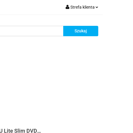
Strefa klienta
krutacja
Zaloguj się
Zarejestruj się
Dodaj zgłoszenie
Zgody cookies
Rekrutacja
 Lite Slim DVD