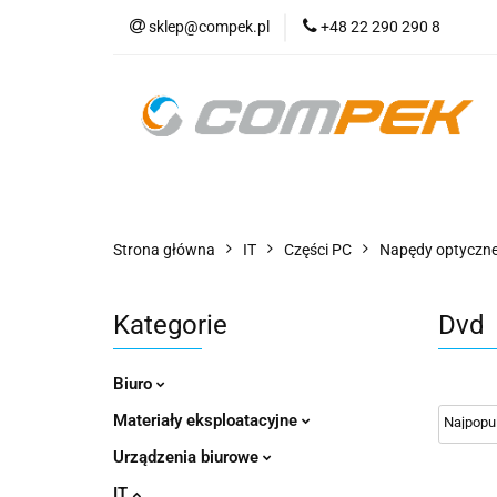
sklep@compek.pl
+48 22 290 290 8
O nas
Kon
Wszystkie kategorie
O nas
Strona główna
IT
Części PC
Napędy optyczn
Kategorie
Dvd
Biuro
Materiały eksploatacyjne
Urządzenia biurowe
IT