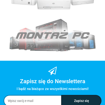
Zapisz się do Newslettera
I bądź na bieżąco ze wszystkimi nowościami!