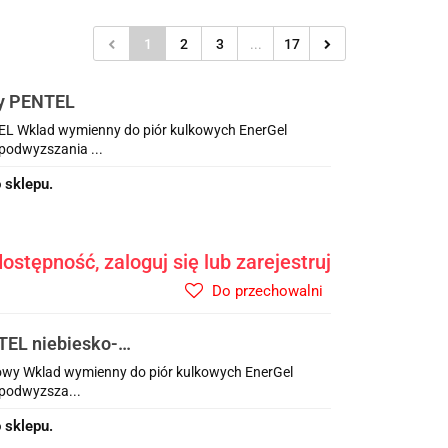
1
2
3
...
17
y PENTEL
L Wklad wymienny do piór kulkowych EnerGel
podwyzszania ...
 sklepu.
ostępność, zaloguj się lub zarejestruj
Do przechowalni
EL niebiesko-
owy Wklad wymienny do piór kulkowych EnerGel
 podwyzsza...
 sklepu.