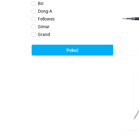
Bic
Dong-A
Fellowes
Gimar
Grand
Happy Color
Herlitz
Pokaż
Hero
Koh-i-noor
Ĺ
Leviatan
Micro Duo
Monami
Parker
Pelikan
Penac
Penmate
Pentel