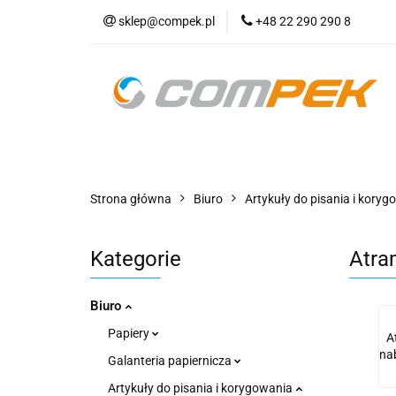
sklep@compek.pl
+48 22 290 290 8
O nas
Kon
Wszystkie kategorie
O nas
Strona główna
Biuro
Artykuły do pisania i koryg
Kategorie
Atra
Biuro
Papiery
A
na
Galanteria papiernicza
Artykuły do pisania i korygowania