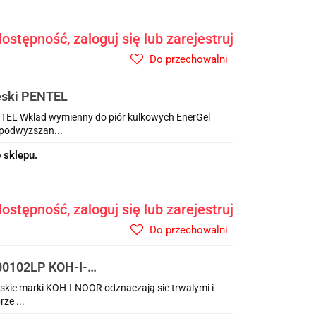
ostępność, zaloguj się lub zarejestruj
Do przechowalni
eski PENTEL
TEL Wklad wymienny do piór kulkowych EnerGel
 podwyzszan...
 sklepu.
ostępność, zaloguj się lub zarejestruj
Do przechowalni
700102LP KOH-I-
rskie marki KOH-I-NOOR odznaczają sie trwalymi i
ze ...