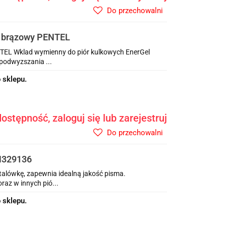
Do przechowalni
 brązowy PENTEL
EL Wklad wymienny do piór kulkowych EnerGel
podwyzszania ...
 sklepu.
ostępność, zaloguj się lub zarejestruj
Do przechowalni
N329136
talówkę, zapewnia idealną jakość pisma.
az w innych pió...
 sklepu.