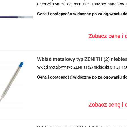
EnerGel 0,5mm DocumentPen. Tusz permanentny, od
Cena i dostępność widoczne po zalogowaniu do
Zobacz cenę i d
Wkład metalowy typ ZENITH (2) niebie
160-2541 GRAND
Wklad metalowy typ ZENITH (2) niebieski GR-Z1 
Cena i dostępność widoczne po zalogowaniu do
Zobacz cenę i d