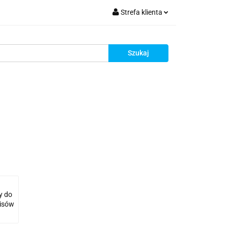
Strefa klienta
krutacja
Zaloguj się
Zarejestruj się
Dodaj zgłoszenie
Zgody cookies
Rekrutacja
y do
isów