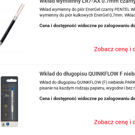
Wkład wymienny LR7-AX 0.7mm czarn
Wklad wymienny do piór EnerGel czarny PENTEL Wk
wymienny do piór kulkowych EnerGel 0,7mm. Wklad
Cena i dostępność widoczne po zalogowaniu do
Zobacz cenę i d
Wkład do długopisu QUINKFLOW F nieb
1950368
Wklad do dlugopisu QUINKFLOW (F) niebieski PAR
pisanie na kazdym rodzaju papieru, wygodne i bez n
Cena i dostępność widoczne po zalogowaniu do
Zobacz cenę i d