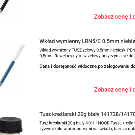
Zobacz cenę i d
Wkład wymienny LRN5/C 0.5mm niebi
Wklad wymienny TUSZ zelowy 0,5mm niebieski PEN
0,5mm. Rewelacyjny tusz zelowy przyczynia sie do
Cena i dostępność widoczne po zalogowaniu do
Zobacz cenę i d
Tusz kreślarski 20g biały 141728/141
NOOR
Tusz kreślarski 20g bialy KOH-I-NOOR Tusze kreśla
zywymi kolorami odpornymi na światlo, bardzo dobr