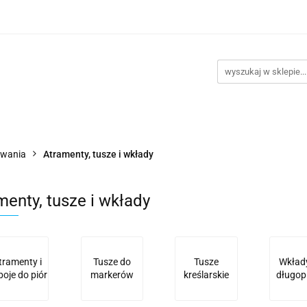
takt
Promocje
Outlet
Montaż PC
Serwis
Re
Kontakt
Promocje
Outlet
Montaż PC
Serwis
owania
Atramenty, tusze i wkłady
menty, tusze i wkłady
tramenty i
Tusze do
Tusze
Wkład
boje do piór
markerów
kreślarskie
długop