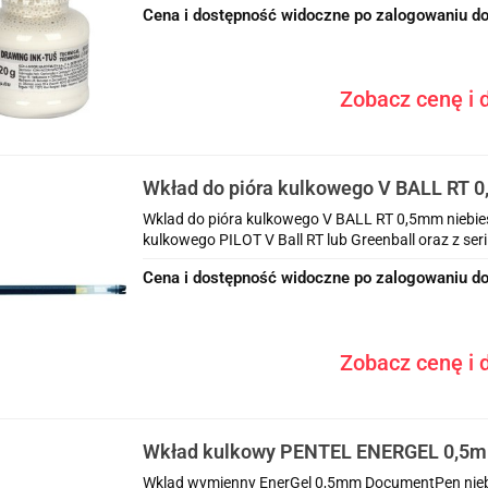
Cena i dostępność widoczne po zalogowaniu do
Zobacz cenę i d
Wkład do pióra kulkowego V BALL RT 0
BLS-VB5RT-L PILOT
Wklad do pióra kulkowego V BALL RT 0,5mm niebie
kulkowego PILOT V Ball RT lub Greenball oraz z seri
Cena i dostępność widoczne po zalogowaniu do
Zobacz cenę i d
Wkład kulkowy PENTEL ENERGEL 0,5m
do BLP75
Wklad wymienny EnerGel 0,5mm DocumentPen nieb