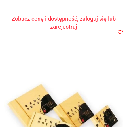
Zobacz cenę i dostępność, zaloguj się lub
zarejestruj
Do
prze