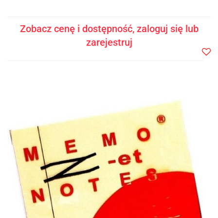
Zobacz cenę i dostępność, zaloguj się lub
zarejestruj
Do
prze