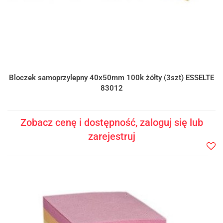
Bloczek samoprzylepny 40x50mm 100k żółty (3szt) ESSELTE
83012
Zobacz cenę i dostępność, zaloguj się lub
zarejestruj
Do
prze