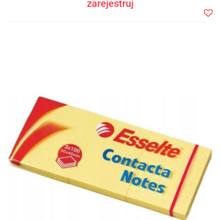
zarejestruj
Do
prze