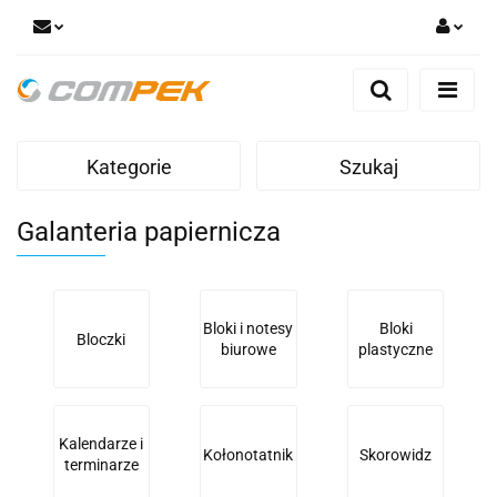
Zaloguj się
Zarejestruj się
Dodaj zgłoszenie
Kategorie
Szukaj
Zgody cookies
Galanteria papiernicza
Bloki i notesy
Bloki
Bloczki
biurowe
plastyczne
Kalendarze i
Kołonotatnik
Skorowidz
terminarze