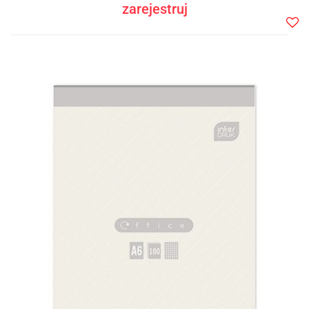
zarejestruj
Do
prze