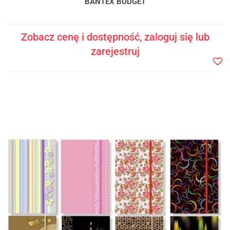
BANTEX BUDGET
Zobacz cenę i dostępność, zaloguj się lub
zarejestruj
Do
prze