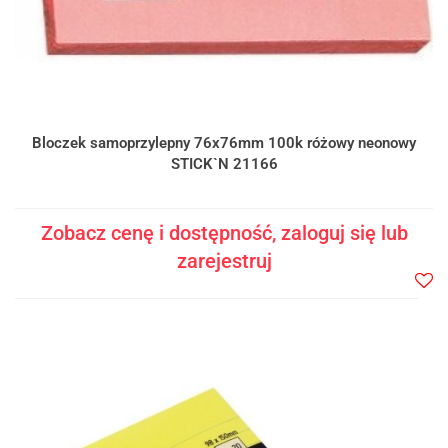
Bloczek samoprzylepny 76x76mm 100k różowy neonowy
STICK`N 21166
Zobacz cenę i dostępność, zaloguj się lub
zarejestruj
Do
prze