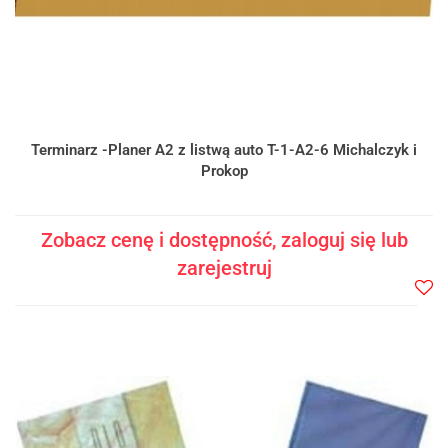
Terminarz -Planer A2 z listwą auto T-1-A2-6 Michalczyk i
Prokop
Zobacz cenę i dostępność, zaloguj się lub
zarejestruj
Do
prze