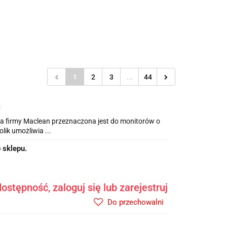
1
2
3
...
44
3
pa firmy Maclean przeznaczona jest do monitorów o
lik umożliwia ...
 sklepu.
ostępność, zaloguj się lub zarejestruj
Do przechowalni