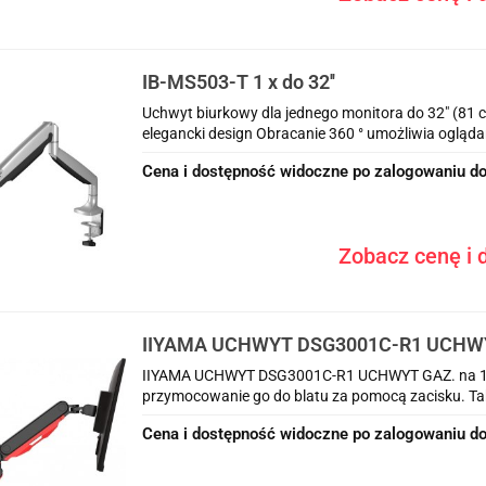
IB-MS503-T 1 x do 32''
Uchwyt biurkowy dla jednego monitora do 32" (81
elegancki design Obracanie 360 ° umożliwia oglądan
Cena i dostępność widoczne po zalogowaniu do
Zobacz cenę i d
IIYAMA UCHWYT DSG3001C-R1 UCHWY
monitor, reg.wys.
IIYAMA UCHWYT DSG3001C-R1 UCHWYT GAZ. na 1 mo
przymocowanie go do blatu za pomocą zacisku. Taki
Cena i dostępność widoczne po zalogowaniu do