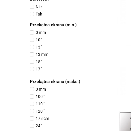
Trust
Nie
XIAOMI
Tak
ZOWIE
Przekątna ekranu (min.)
0 mm
10 ''
13 ''
13 mm
15 ''
17 ''
17 cm
Przekątna ekranu (maks.)
17 mm
0 mm
19 ''
100 ''
21.45 ''
110 ''
23 ''
120 ''
24 ''
178 cm
26 ''
24 ''
30 ''