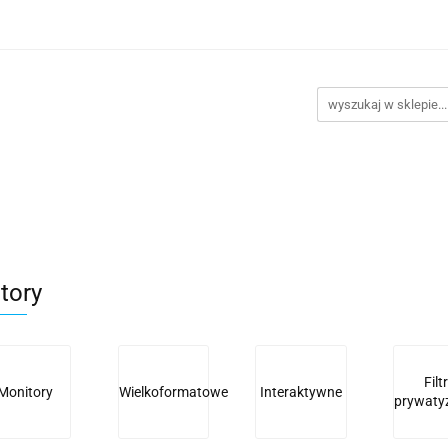
takt
Promocje
Outlet
Montaż PC
Serwis
Re
Kontakt
Promocje
Outlet
Montaż PC
Serwis
tory
Filt
Monitory
Wielkoformatowe
Interaktywne
prywaty