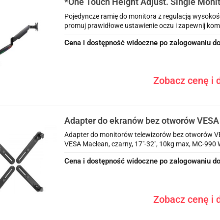
*One Touch Height Adjust. Single Moni
Pojedyncze ramię do monitora z regulacją wysokoś
promuj prawidłowe ustawienie oczu i zapewnij komfo
Cena i dostępność widoczne po zalogowaniu do
Zobacz cenę i d
Adapter do ekranów bez otworów VES
17-32 cale Czarny
Adapter do monitorów telewizorów bez otworów V
VESA Maclean, czarny, 17"-32", 10kg max, MC-990 W
Cena i dostępność widoczne po zalogowaniu do
Zobacz cenę i d