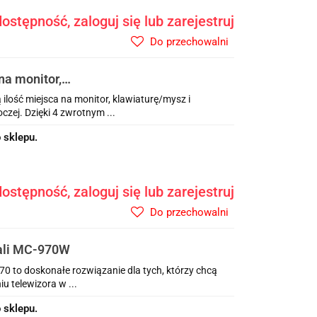
ostępność, zaloguj się lub zarejestruj
Do przechowalni
na monitor,
tyczną regulacją
lość miejsca na monitor, klawiaturę/mysz i
zej. Dzięki 4 zwrotnym ...
 sklepu.
ostępność, zaloguj się lub zarejestruj
Do przechowalni
cali MC-970W
0 to doskonałe rozwiązanie dla tych, którzy chcą
u telewizora w ...
 sklepu.