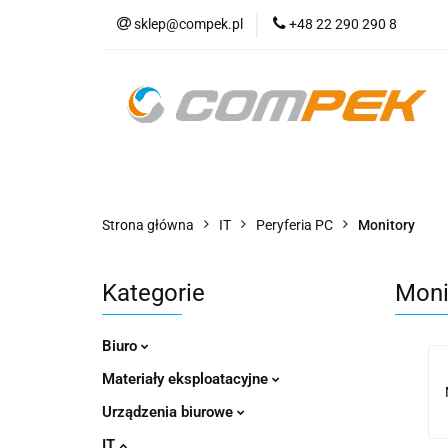
sklep@compek.pl
+48 22 290 290 8
O nas
Kon
Wszystkie kategorie
O nas
Strona główna
IT
Peryferia PC
Monitory
Kategorie
Moni
Biuro
Materiały eksploatacyjne
Urządzenia biurowe
IT