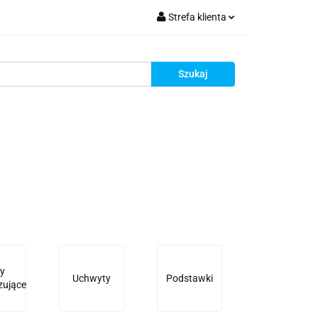
Strefa klienta
krutacja
Zaloguj się
Zarejestruj się
Dodaj zgłoszenie
Zgody cookies
Rekrutacja
ry
Uchwyty
Podstawki
zujące