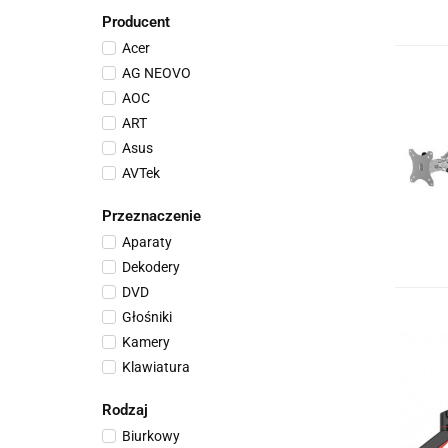
Producent
Acer
AG NEOVO
AOC
ART
Asus
AVTek
B-Tech AV Mounts
Przeznaczenie
Benq
Aparaty
Dell
Dekodery
Digitus
DVD
Edbak
Głośniki
Gembird
Kamery
Gigabyte
Klawiatura
HP Inc.
Laptop
IcyBox
Rodzaj
Mikrofony
IIYAMA
Biurkowy
Mini PC