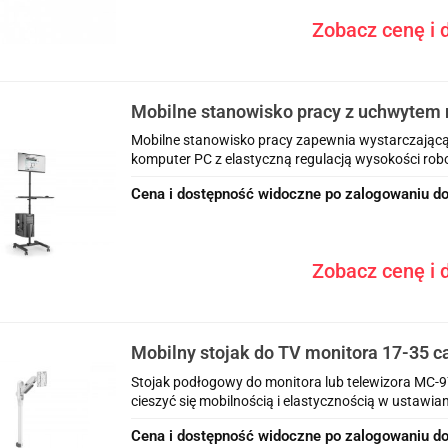
Zobacz cenę i d
Mobilne stanowisko pracy z uchwytem 
klawiaturę/mysz i komputer PC - z elas
Mobilne stanowisko pracy zapewnia wystarczającą i
wysokości
komputer PC z elastyczną regulacją wysokości roboc
Cena i dostępność widoczne po zalogowaniu do
Zobacz cenę i d
Mobilny stojak do TV monitora 17-35 
Stojak podłogowy do monitora lub telewizora MC-97
cieszyć się mobilnością i elastycznością w ustawiani
Cena i dostępność widoczne po zalogowaniu do