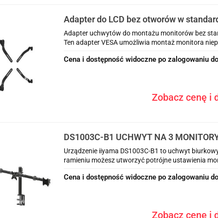
Adapter do LCD bez otworów w standard
max. obciążenie 8kg
Adapter uchwytów do montażu monitorów bez stan
Ten adapter VESA umożliwia montaż monitora niep
Cena i dostępność widoczne po zalogowaniu do
Zobacz cenę i d
DS1003C-B1 UCHWYT NA 3 MONITOR
Urządzenie iiyama DS1003C-B1 to uchwyt biurkowy na
ramieniu możesz utworzyć potrójne ustawienia moni
Cena i dostępność widoczne po zalogowaniu do
Zobacz cenę i d