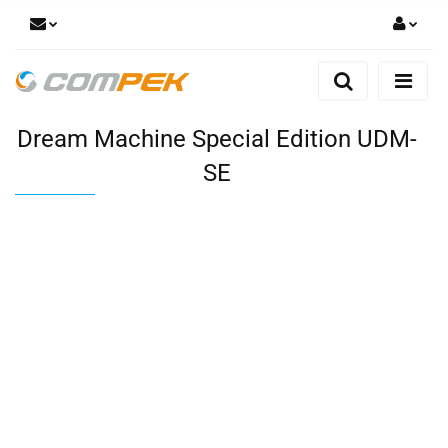
Zaloguj się
Zarejestruj się
Dream Machine Special Edition UDM-
Dodaj zgłoszenie
Zgody cookies
SE