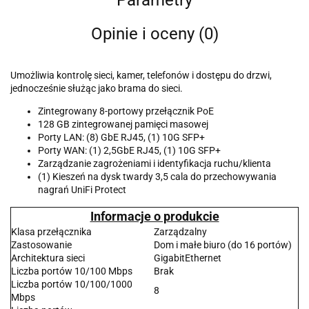
Parametry
Opinie i oceny (0)
Umożliwia kontrolę sieci, kamer, telefonów i dostępu do drzwi,
jednocześnie służąc jako brama do sieci.
Zintegrowany 8-portowy przełącznik PoE
128 GB zintegrowanej pamięci masowej
Porty LAN: (8) GbE RJ45, (1) 10G SFP+
Porty WAN: (1) 2,5GbE RJ45, (1) 10G SFP+
Zarządzanie zagrożeniami i identyfikacja ruchu/klienta
(1) Kieszeń na dysk twardy 3,5 cala do przechowywania
nagrań UniFi Protect
Informacje o produkcie
Klasa przełącznika
Zarządzalny
Zastosowanie
Dom i małe biuro (do 16 portów)
Architektura sieci
GigabitEthernet
Liczba portów 10/100 Mbps
Brak
Liczba portów 10/100/1000
8
Mbps