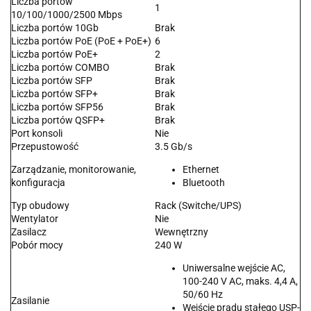
Liczba portów
1
10/100/1000/2500 Mbps
Liczba portów 10Gb
Brak
Liczba portów PoE (PoE + PoE+)
6
Liczba portów PoE+
2
Liczba portów COMBO
Brak
Liczba portów SFP
Brak
Liczba portów SFP+
Brak
Liczba portów SFP56
Brak
Liczba portów QSFP+
Brak
Port konsoli
Nie
Przepustowość
3.5 Gb/s
Zarządzanie, monitorowanie,
Ethernet
konfiguracja
Bluetooth
Typ obudowy
Rack (Switche/UPS)
Wentylator
Nie
Zasilacz
Wewnętrzny
Pobór mocy
240 W
Uniwersalne wejście AC,
100-240 V AC, maks. 4,4 A,
50/60 Hz
Zasilanie
Wejście prądu stałego USP-