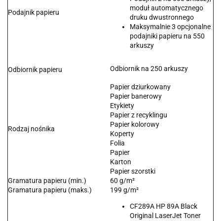
moduł automatycznego
Podajnik papieru
druku dwustronnego
Maksymalnie 3 opcjonalne
podajniki papieru na 550
arkuszy
Odbiornik na 250 arkuszy
Odbiornik papieru
Papier dziurkowany
Papier banerowy
Etykiety
Papier z recyklingu
Papier kolorowy
Rodzaj nośnika
Koperty
Folia
Papier
Karton
Papier szorstki
Gramatura papieru (min.)
60 g/m²
Gramatura papieru (maks.)
199 g/m²
CF289A HP 89A Black
Original LaserJet Toner