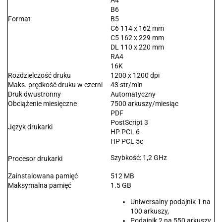
A4
B6
Format
B5
C6 114 x 162 mm
C5 162 x 229 mm
DL 110 x 220 mm
RA4
16K
Rozdzielczość druku
1200 x 1200 dpi
Maks. prędkość druku w czerni
43 str/min
Druk dwustronny
Automatyczny
Obciążenie miesięczne
7500 arkuszy/miesiąc
PDF
PostScript 3
Język drukarki
HP PCL 6
HP PCL 5c
Szybkość: 1,2 GHz
Procesor drukarki
Zainstalowana pamięć
512 MB
Maksymalna pamięć
1.5 GB
Uniwersalny podajnik 1 na
100 arkuszy,
Podajnik 2 na 550 arkuszy,