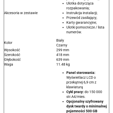
Ulotka dotycząca
rozpakowania;
Akcesoria w zestawie
Instrukcja instalacji;
Przewód zasilający;
Karty gwarancyjne;
Ulotki pomocnicze / lista
numerów.
Biały
Kolor
Czarny
Wysokość
299 mm
Szerokość
418 mm
Głębokość
639 mm
Waga
11.48 kg
Panel sterowania:
Wyświetlacz LCD o
przekątnej 6,9 cm z
klawiaturą
Cykl pracy:
do 150 000
str.A4/mies.
Opcjonalny szyfrowany
dysk twardy o minimalnej
pojemności 500 GB