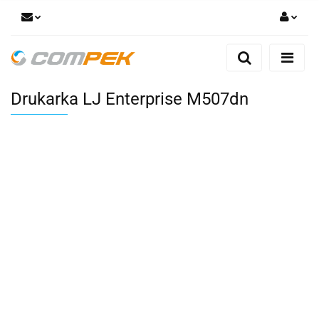
Zaloguj się
Zarejestruj się
Drukarka LJ Enterprise M507dn
Dodaj zgłoszenie
Zgody cookies