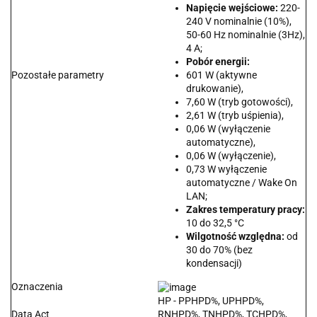
Napięcie wejściowe:
220-
240 V nominalnie (10%),
50-60 Hz nominalnie (3Hz),
4 A;
Pobór energii:
Pozostałe parametry
601 W (aktywne
drukowanie),
7,60 W (tryb gotowości),
2,61 W (tryb uśpienia),
0,06 W (wyłączenie
automatyczne),
0,06 W (wyłączenie),
0,73 W wyłączenie
automatyczne / Wake On
LAN;
Zakres temperatury pracy:
10 do 32,5 °C
Wilgotność względna:
od
30 do 70% (bez
kondensacji)
Oznaczenia
HP - PPHPD%, UPHPD%,
Data Act
RNHPD%, TNHPD%, TCHPD%,