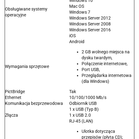
Windows 10
Mac OS
Obsługiwane systemy
Windows 7
operacyjne
Windows Server 2012
Windows Server 2008
Windows Server 2016
iOS
Android
2 GB wolnego miejsca na
dysku twardym,
Połączenie internetowe,
Wymagania sprzętowe
Port USB,
Przeglądarka internetowa
(dla Windows)
PictBridge
Tak
Ethernet
10/100/1000 Mb/s
Komunikacja bezprzewodowa
Odbiornik USB
1 x USB (Typ B)
Złącza
1 x USB 2.0
RJ-45 (LAN)
Ulotka dotycząca
przepisów (płyta CD);