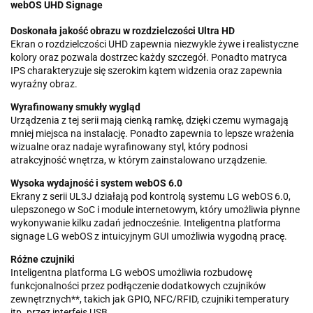
webOS UHD Signage
Doskonała jakość obrazu w rozdzielczości Ultra HD
Ekran o rozdzielczości UHD zapewnia niezwykle żywe i realistyczne
kolory oraz pozwala dostrzec każdy szczegół. Ponadto matryca
IPS charakteryzuje się szerokim kątem widzenia oraz zapewnia
wyraźny obraz.
Wyrafinowany smukły wygląd
Urządzenia z tej serii mają cienką ramkę, dzięki czemu wymagają
mniej miejsca na instalację. Ponadto zapewnia to lepsze wrażenia
wizualne oraz nadaje wyrafinowany styl, który podnosi
atrakcyjność wnętrza, w którym zainstalowano urządzenie.
Wysoka wydajność i system webOS 6.0
Ekrany z serii UL3J działają pod kontrolą systemu LG webOS 6.0,
ulepszonego w SoC i module internetowym, który umożliwia płynne
wykonywanie kilku zadań jednocześnie. Inteligentna platforma
signage LG webOS z intuicyjnym GUI umożliwia wygodną pracę.
Różne czujniki
Inteligentna platforma LG webOS umożliwia rozbudowę
funkcjonalności przez podłączenie dodatkowych czujników
zewnętrznych**, takich jak GPIO, NFC/RFID, czujniki temperatury
itp. przez interfejs USB.