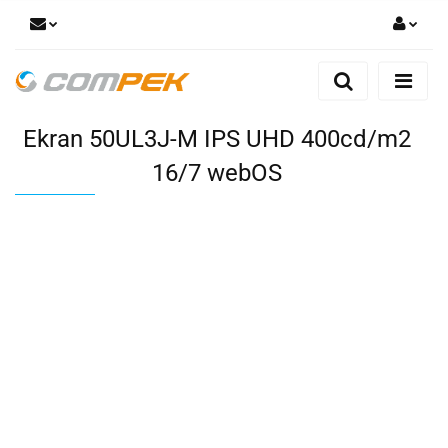
Zaloguj się
Zarejestruj się
Ekran 50UL3J-M IPS UHD 400cd/m2
Dodaj zgłoszenie
Zgody cookies
16/7 webOS