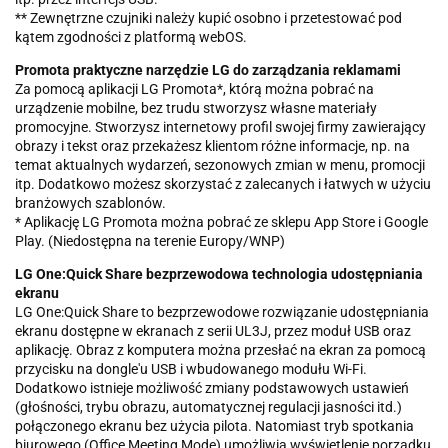
** Zewnętrzne czujniki należy kupić osobno i przetestować pod
kątem zgodności z platformą webOS.
Promota praktyczne narzędzie LG do zarządzania reklamami
Za pomocą aplikacji LG Promota*, którą można pobrać na
urządzenie mobilne, bez trudu stworzysz własne materiały
promocyjne. Stworzysz internetowy profil swojej firmy zawierający
obrazy i tekst oraz przekażesz klientom różne informacje, np. na
temat aktualnych wydarzeń, sezonowych zmian w menu, promocji
itp. Dodatkowo możesz skorzystać z zalecanych i łatwych w użyciu
branżowych szablonów.
* Aplikację LG Promota można pobrać ze sklepu App Store i Google
Play. (Niedostępna na terenie Europy/WNP)
LG One:Quick Share bezprzewodowa technologia udostępniania
ekranu
LG One:Quick Share to bezprzewodowe rozwiązanie udostępniania
ekranu dostępne w ekranach z serii UL3J, przez moduł USB oraz
aplikację. Obraz z komputera można przesłać na ekran za pomocą
przycisku na dongle'u USB i wbudowanego modułu Wi-Fi.
Dodatkowo istnieje możliwość zmiany podstawowych ustawień
(głośności, trybu obrazu, automatycznej regulacji jasności itd.)
połączonego ekranu bez użycia pilota. Natomiast tryb spotkania
biurowego (Office Meeting Mode) umożliwia wyświetlenie porządku