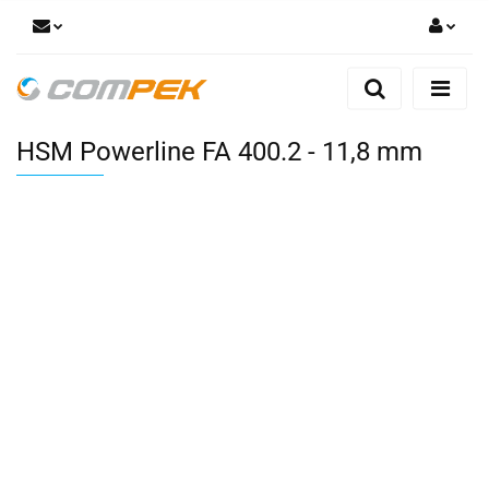
Zaloguj się
Zarejestruj się
HSM Powerline FA 400.2 - 11,8 mm
Dodaj zgłoszenie
Zgody cookies