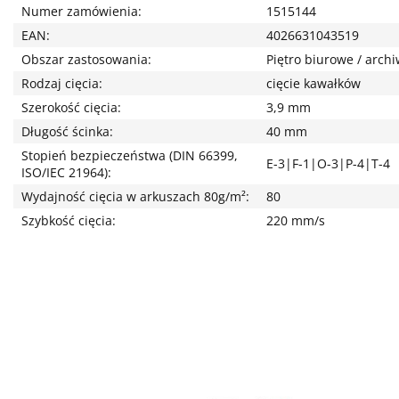
Numer zamówienia:
1515144
EAN:
4026631043519
Obszar zastosowania:
Piętro biurowe / arc
Rodzaj cięcia:
cięcie kawałków
Szerokość cięcia:
3,9 mm
Długość ścinka:
40 mm
Stopień bezpieczeństwa (DIN 66399,
E-3|F-1|O-3|P-4|T-4
ISO/IEC 21964):
Wydajność cięcia w arkuszach 80g/m²:
80
Szybkość cięcia:
220 mm/s