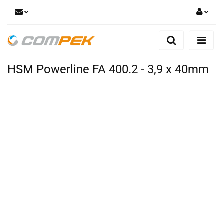
Zaloguj się
Zarejestruj się
HSM Powerline FA 400.2 - 3,9 x 40mm
Dodaj zgłoszenie
Zgody cookies