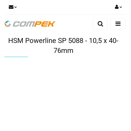
Zaloguj się
Zarejestruj się
HSM Powerline SP 5088 - 10,5 x 40-
Dodaj zgłoszenie
Zgody cookies
76mm