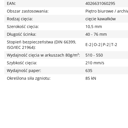
EAN:
4026631060295
Obszar zastosowania:
Piętro biurowe / arc
Rodzaj cięcia:
cięcie kawałków
Szerokość cięcia:
10,5 mm
Długość ścinka:
40 - 76 mm
Stopień bezpieczeństwa (DIN 66399,
E-2|O-2|P-2|T-2
ISO/IEC 21964):
Wydajność cięcia w arkuszach 80g/m²:
510 - 550
Szybkość cięcia:
210 mm/s
Wydajność paper:
635
Określona siła zgniotu:
85 kN