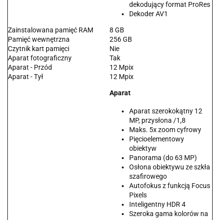
dekodujący format ProRes
Dekoder AV1
Zainstalowana pamięć RAM
8 GB
Pamięć wewnętrzna
256 GB
Czytnik kart pamięci
Nie
Aparat fotograficzny
Tak
Aparat - Przód
12 Mpix
Aparat - Tył
12 Mpix
Aparat
Aparat szerokokątny 12
MP, przysłona /1,8
Maks. 5x zoom cyfrowy
Pięcioelementowy
obiektyw
Panorama (do 63 MP)
Osłona obiektywu ze szkła
szafirowego
Autofokus z funkcją Focus
Pixels
Inteligentny HDR 4
Szeroka gama kolorów na