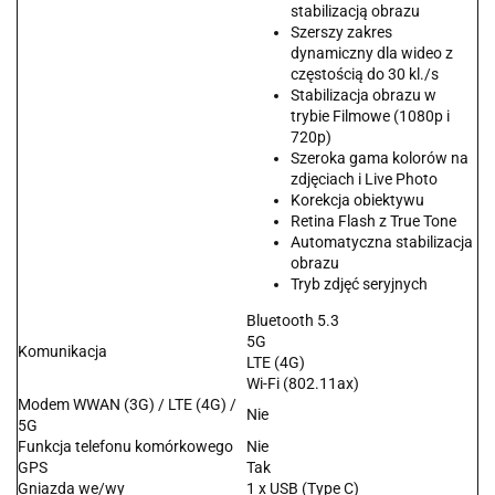
stabilizacją obrazu
Szerszy zakres
dynamiczny dla wideo z
częstością do 30 kl./s
Stabilizacja obrazu w
trybie Filmowe (1080p i
720p)
Szeroka gama kolorów na
zdjęciach i Live Photo
Korekcja obiektywu
Retina Flash z True Tone
Automatyczna stabilizacja
obrazu
Tryb zdjęć seryjnych
Bluetooth 5.3
5G
Komunikacja
LTE (4G)
Wi-Fi (802.11ax)
Modem WWAN (3G) / LTE (4G) /
Nie
5G
Funkcja telefonu komórkowego
Nie
GPS
Tak
Gniazda we/wy
1 x USB (Type C)