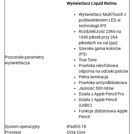
Wyświetlacz Liquid Retina
Wyświetlacz MultiTouch z
podświetleniem LED, w
technologii IPS
Rozdzielczość 2360 na
1640 pikseli przy 264
pikselach na cal (ppi)
Szeroka gama kolorów
(P3)
Pozostałe parametry
True Tone
wyświetlacza
Powłoka oleofobowa
odporna na odciski palców
Pełna laminacja
Powłoka antyodblaskowa
Jasność 500 nitów
Działa z Apple Pencil Pro
Działa z Apple Pencil
(USBC)
Funkcja zbliżeniowa Apple
Pencil
System operacyjny
iPadOS 18
Procesor
Octa Core