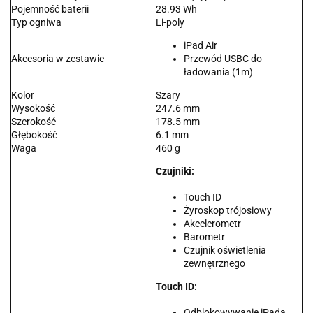
Pojemność baterii
28.93 Wh
Typ ogniwa
Li-poly
iPad Air
Akcesoria w zestawie
Przewód USBC do
ładowania (1m)
Kolor
Szary
Wysokość
247.6 mm
Szerokość
178.5 mm
Głębokość
6.1 mm
Waga
460 g
Czujniki:
Touch ID
Żyroskop trójosiowy
Akcelerometr
Barometr
Czujnik oświetlenia
zewnętrznego
Touch ID:
Odblokowywanie iPada