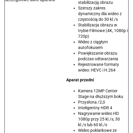
stabilizacją obrazu
Szerszy zakres
dynamiczny dla wideo z
częstością do 30 kl./s
Stabilizacja obrazu w
trybie Filmowe (4K, 1080p i
720p)
Wideo z ciągłym
autofokusem
Powiększanie obrazu
podczas odtwarzania
Rejestrowane formaty
wideo: HEVC i H.264
Aparat przedni
Kamera 12MP Center
Stage na dłuższym boku
Przysłona /2,0
Inteligentny HDR 4
Nagrywanie wideo HD
1080p przy 25 kl./s, 30
kl./s lub 60 kl./s
Wideo poklatkowe ze