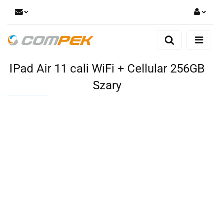
Zaloguj się
Zarejestruj się
IPad Air 11 cali WiFi + Cellular 256GB
Dodaj zgłoszenie
Zgody cookies
Szary