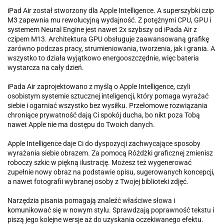
iPad Air został stworzony dla Apple Intelligence. A superszybki czip
M3 zapewnia mu rewolucyjną wydajność. Z potężnymi CPU, GPU i
systemem Neural Engine jest nawet 2x szybszy od iPada Air z
czipem M13. Architektura GPU obsługuje zaawansowaną grafikę
zarówno podczas pracy, strumieniowania, tworzenia, jak i grania. A
wszystko to działa wyjątkowo energooszczędnie, więc bateria
wystarcza na cały dzień.
iPada Air zaprojektowano z myślą o Apple Intelligence, czyli
osobistym systemie sztucznej inteligencji, który pomaga wyrażać
siebie i ogarniać wszystko bez wysiłku. Przełomowe rozwiązania
chroniące prywatność dają Ci spokój ducha, bo nikt poza Tobą
nawet Apple nie ma dostępu do Twoich danych.
Apple Intelligence daje Ci do dyspozycji zachwycające sposoby
wyrażania siebie obrazem. Za pomocą Różdżki graficznej zmienisz
roboczy szkic w piękną ilustrację. Możesz też wygenerować
zupełnie nowy obraz na podstawie opisu, sugerowanych koncepcji,
a nawet fotografii wybranej osoby z Twojej biblioteki zdjęć.
Narzędzia pisania pomagają znaleźć właściwe słowa i
komunikować się w nowym stylu. Sprawdzają poprawność tekstu i
piszą jego kolejne wersje aż do uzyskania oczekiwanego efektu.