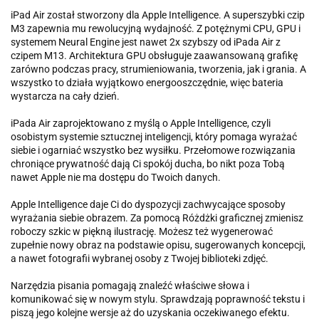
iPad Air został stworzony dla Apple Intelligence. A superszybki czip
M3 zapewnia mu rewolucyjną wydajność. Z potężnymi CPU, GPU i
systemem Neural Engine jest nawet 2x szybszy od iPada Air z
czipem M13. Architektura GPU obsługuje zaawansowaną grafikę
zarówno podczas pracy, strumieniowania, tworzenia, jak i grania. A
wszystko to działa wyjątkowo energooszczędnie, więc bateria
wystarcza na cały dzień.
iPada Air zaprojektowano z myślą o Apple Intelligence, czyli
osobistym systemie sztucznej inteligencji, który pomaga wyrażać
siebie i ogarniać wszystko bez wysiłku. Przełomowe rozwiązania
chroniące prywatność dają Ci spokój ducha, bo nikt poza Tobą
nawet Apple nie ma dostępu do Twoich danych.
Apple Intelligence daje Ci do dyspozycji zachwycające sposoby
wyrażania siebie obrazem. Za pomocą Różdżki graficznej zmienisz
roboczy szkic w piękną ilustrację. Możesz też wygenerować
zupełnie nowy obraz na podstawie opisu, sugerowanych koncepcji,
a nawet fotografii wybranej osoby z Twojej biblioteki zdjęć.
Narzędzia pisania pomagają znaleźć właściwe słowa i
komunikować się w nowym stylu. Sprawdzają poprawność tekstu i
piszą jego kolejne wersje aż do uzyskania oczekiwanego efektu.