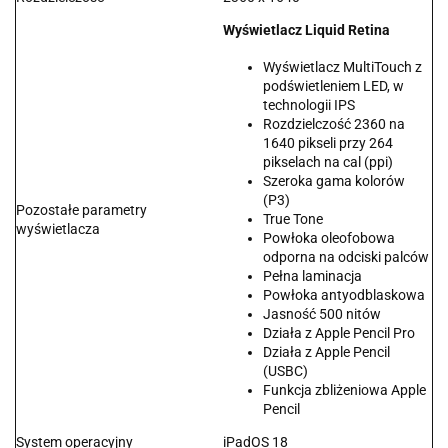
Wyświetlacz Liquid Retina
Wyświetlacz MultiTouch z
podświetleniem LED, w
technologii IPS
Rozdzielczość 2360 na
1640 pikseli przy 264
pikselach na cal (ppi)
Szeroka gama kolorów
(P3)
Pozostałe parametry
True Tone
wyświetlacza
Powłoka oleofobowa
odporna na odciski palców
Pełna laminacja
Powłoka antyodblaskowa
Jasność 500 nitów
Działa z Apple Pencil Pro
Działa z Apple Pencil
(USBC)
Funkcja zbliżeniowa Apple
Pencil
System operacyjny
iPadOS 18