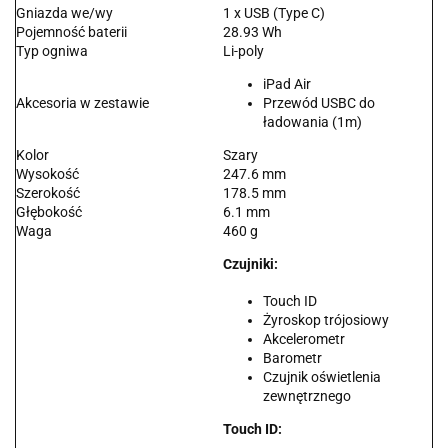
Gniazda we/wy
1 x USB (Type C)
Pojemność baterii
28.93 Wh
Typ ogniwa
Li-poly
iPad Air
Akcesoria w zestawie
Przewód USBC do
ładowania (1m)
Kolor
Szary
Wysokość
247.6 mm
Szerokość
178.5 mm
Głębokość
6.1 mm
Waga
460 g
Czujniki:
Touch ID
Żyroskop trójosiowy
Akcelerometr
Barometr
Czujnik oświetlenia
zewnętrznego
Touch ID: