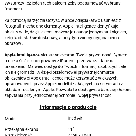
Wystarczy też jeden ruch palcem, żeby podsumować wybrany
fragment.
Za pomocą narzędzia Oczyść w apce Zdjęcia łatwo usuniesz z
fotografii niechciane elementy. Apple Intelligence identyfikuje
obiekty w tle, dzięki czemu możesz je usunąć jednym stuknięciem,
żeby kadr stał się doskonały, a przy tym wierny oryginalnemu
obrazowi.
Apple Intelligence
nieustannie chroni Twoją prywatność. System
ten jest ściśle zintegrowany z iPadem i przetwarza dane na
urządzeniu. Ma więc dostęp do Twoich informacji osobistych, ale
ich nie gromadzi. A dzięki przełomowej prywatnej chmurze
obliczeniowej Apple Intelligence może korzystać z większych,
opracowanych przez Apple modeli działających na serwerach z
układami scalonymi Apple. Pozwala to obsługiwać bardziej złożone
zapytania przy jednoczesnej ochronie Twojej prywatności.
Informacje o produkcie
iPad Air
Model
Przekątna ekranu
11"
Rozdzielczość
2360 x 1640