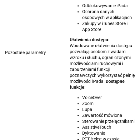
Odblokowywanie iPada
Ochrona danych
osobowych w aplikacjach
Zakupy w iTunes Store i
App Store
Ułatwienia dostępu:
Wbudowane ułatwienia dostępu
pozwalają osobom z wadami
Pozostałe parametry
wzroku i słuchu, ograniczonymi
możliwościami ruchowymi i
zaburzeniami funkcji
poznawczych wykorzystać pełnię
możliwości iPada.
Dostępne
funkcje:
VoiceOver
Zoom
Lupa
Zawartość mówiona
Sterowanie przełącznikami
AssistiveTouch
Dyktowanie
RTT (tekst w czasie