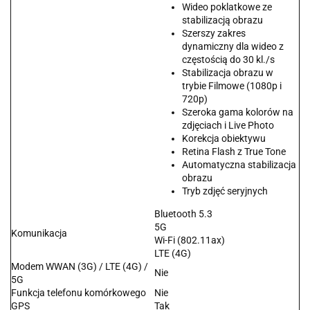
Wideo poklatkowe ze
stabilizacją obrazu
Szerszy zakres
dynamiczny dla wideo z
częstością do 30 kl./s
Stabilizacja obrazu w
trybie Filmowe (1080p i
720p)
Szeroka gama kolorów na
zdjęciach i Live Photo
Korekcja obiektywu
Retina Flash z True Tone
Automatyczna stabilizacja
obrazu
Tryb zdjęć seryjnych
Bluetooth 5.3
5G
Komunikacja
Wi-Fi (802.11ax)
LTE (4G)
Modem WWAN (3G) / LTE (4G) /
Nie
5G
Funkcja telefonu komórkowego
Nie
GPS
Tak