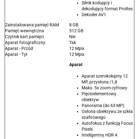
Silnik kodujący i
dekodujący format ProRes
Dekoder AV1
Zainstalowana pamięć RAM
8 GB
Pamięć wewnętrzna
512 GB
Czytnik kart pamięci
Nie
Aparat fotograficzny
Tak
Aparat - Przód
12 Mpix
Aparat - Tył
12 Mpix
Aparat
Aparat szerokokątny 12
MP, przysłona /1,8
Maks. 5x zoom cyfrowy
Pięcioelementowy
obiektyw
Panorama (do 63 MP)
Osłona obiektywu ze szkła
szafirowego
Autofokus z funkcją Focus
Pixels
Inteligentny HDR 4