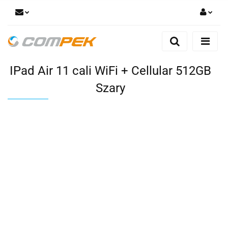
Zaloguj się
Zarejestruj się
IPad Air 11 cali WiFi + Cellular 512GB
Dodaj zgłoszenie
Zgody cookies
Szary