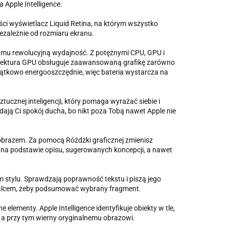
Apple Intelligence.
ości wyświetlacz Liquid Retina, na którym wszystko
ezależnie od rozmiaru ekranu.
ia mu rewolucyjną wydajność. Z potężnymi CPU, GPU i
hitektura GPU obsługuje zaawansowaną grafikę zarówno
yjątkowo energooszczędnie, więc bateria wystarcza na
ztucznej inteligencji, który pomaga wyrażać siebie i
ją Ci spokój ducha, bo nikt poza Tobą nawet Apple nie
 obrazem. Za pomocą Różdżki graficznej zmienisz
 na podstawie opisu, sugerowanych koncepcji, a nawet
stylu. Sprawdzają poprawność tekstu i piszą jego
 palcem, żeby podsumować wybrany fragment.
elementy. Apple Intelligence identyfikuje obiekty w tle,
, a przy tym wierny oryginalnemu obrazowi.