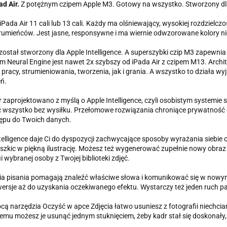
d Air.
Z potężnym czipem Apple M3. Gotowy na wszystko. Stworzony dla 
iPada Air 11 cali lub 13 cali. Każdy ma olśniewający, wysokiej rozdzielcz
rumieńców. Jest jasne, responsywne i ma wiernie odwzorowane kolory ni
 został stworzony dla Apple Intelligence. A superszybki czip M3 zapewn
 Neural Engine jest nawet 2x szybszy od iPada Air z czipem M13. Arc
pracy, strumieniowania, tworzenia, jak i grania. A wszystko to działa w
eń.
r zaprojektowano z myślą o Apple Intelligence, czyli osobistym systemie s
 wszystko bez wysiłku. Przełomowe rozwiązania chroniące prywatność da
ępu do Twoich danych.
telligence daje Ci do dyspozycji zachwycające sposoby wyrażania siebie
szkic w piękną ilustrację. Możesz też wygenerować zupełnie nowy obraz
i wybranej osoby z Twojej biblioteki zdjęć.
a pisania pomagają znaleźć właściwe słowa i komunikować się w nowym 
wersje aż do uzyskania oczekiwanego efektu. Wystarczy też jeden ruch
ą narzędzia Oczyść w apce Zdjęcia łatwo usuniesz z fotografii niechciane 
zemu możesz je usunąć jednym stuknięciem, żeby kadr stał się doskonały