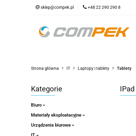
sklep@compek.pl
+48 22 290 290 8
O nas
Kon
Wszystkie kategorie
O nas
Strona główna
IT
Laptopy i tablety
Tablety
Kategorie
IPad 
Biuro
Materiały eksploatacyjne
Urządzenia biurowe
IT