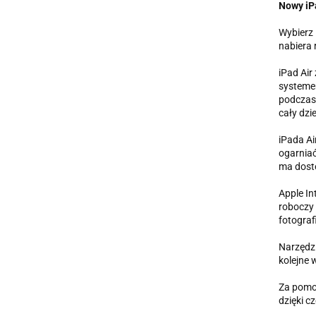
Nowy iPa
Wybierz 
nabiera 
iPad Air
systemem
podczas 
cały dzi
iPada Ai
ogarniać
ma dost
Apple In
roboczy 
fotografi
Narzędzi
kolejne 
Za pomoc
dzięki c