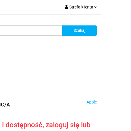
Strefa klienta
krutacja
Zaloguj się
Zarejestruj się
Dodaj zgłoszenie
Zgody cookies
Rekrutacja
Apple
HC/A
i dostępność, zaloguj się lub