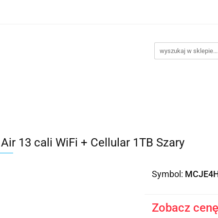
takt
Promocje
Outlet
Montaż PC
Serwis
Re
Kontakt
Promocje
Outlet
Montaż PC
Serwis
Air 13 cali WiFi + Cellular 1TB Szary
Symbol:
MCJE4
Zobacz cenę 