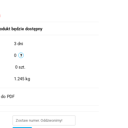
i
odukt będzie dostępny
3 dni
0
0
szt.
1.245 kg
t do PDF