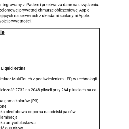
zintegrowany z iPadem i przetwarza dane na urządzeniu.
przełomowej prywatnej chmurze obliczeniowej Apple
łających na serwerach z układami scalonymi Apple.
wojej prywatności.
ie
 Liquid Retina
etlacz MultiTouch z podświetleniem LED, w technologii
elczość 2732 na 2048 pikseli przy 264 pikselach na cal
ka gama kolorów (P3)
Tone
ka oleofobowa odporna na odciski palców
 laminacja
ka antyodblaskowa
ść 600 nitów