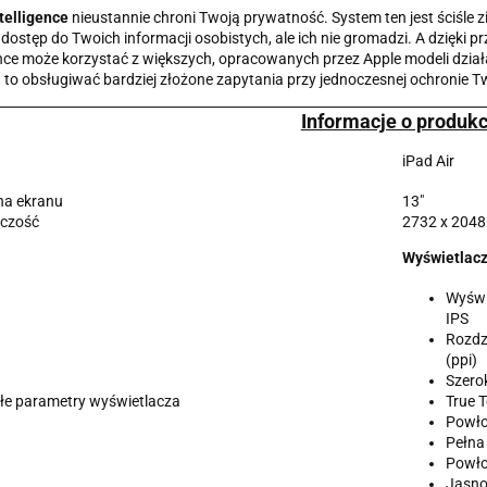
telligence
nieustannie chroni Twoją prywatność. System ten jest ściśle 
dostęp do Twoich informacji osobistych, ale ich nie gromadzi. A dzięki 
ence może korzystać z większych, opracowanych przez Apple modeli dzia
to obsługiwać bardziej złożone zapytania przy jednoczesnej ochronie T
Informacje o produkc
iPad Air
na ekranu
13"
lczość
2732 x 2048
Wyświetlacz
Wyświ
IPS
Rozdzi
(ppi)
Szero
łe parametry wyświetlacza
True 
Powło
Pełna
Powło
Jasno