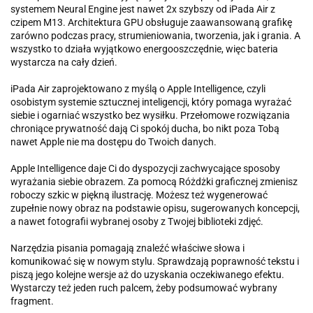
systemem Neural Engine jest nawet 2x szybszy od iPada Air z
czipem M13. Architektura GPU obsługuje zaawansowaną grafikę
zarówno podczas pracy, strumieniowania, tworzenia, jak i grania. A
wszystko to działa wyjątkowo energooszczędnie, więc bateria
wystarcza na cały dzień.
iPada Air zaprojektowano z myślą o Apple Intelligence, czyli
osobistym systemie sztucznej inteligencji, który pomaga wyrażać
siebie i ogarniać wszystko bez wysiłku. Przełomowe rozwiązania
chroniące prywatność dają Ci spokój ducha, bo nikt poza Tobą
nawet Apple nie ma dostępu do Twoich danych.
Apple Intelligence daje Ci do dyspozycji zachwycające sposoby
wyrażania siebie obrazem. Za pomocą Różdżki graficznej zmienisz
roboczy szkic w piękną ilustrację. Możesz też wygenerować
zupełnie nowy obraz na podstawie opisu, sugerowanych koncepcji,
a nawet fotografii wybranej osoby z Twojej biblioteki zdjęć.
Narzędzia pisania pomagają znaleźć właściwe słowa i
komunikować się w nowym stylu. Sprawdzają poprawność tekstu i
piszą jego kolejne wersje aż do uzyskania oczekiwanego efektu.
Wystarczy też jeden ruch palcem, żeby podsumować wybrany
fragment.