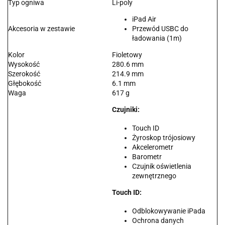
Typ ogniwa
Li-poly
iPad Air
Akcesoria w zestawie
Przewód USBC do
ładowania (1m)
Kolor
Fioletowy
Wysokość
280.6 mm
Szerokość
214.9 mm
Głębokość
6.1 mm
Waga
617 g
Czujniki:
Touch ID
Żyroskop trójosiowy
Akcelerometr
Barometr
Czujnik oświetlenia
zewnętrznego
Touch ID:
Odblokowywanie iPada
Ochrona danych