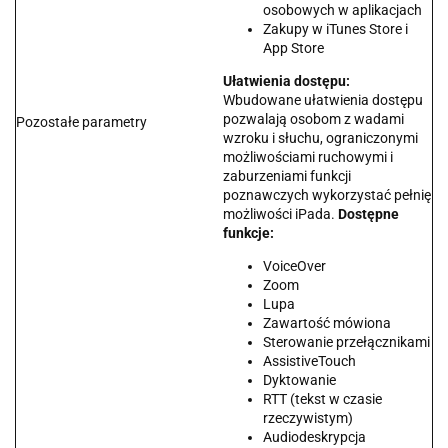
osobowych w aplikacjach
Zakupy w iTunes Store i
App Store
Ułatwienia dostępu:
Wbudowane ułatwienia dostępu
pozwalają osobom z wadami
Pozostałe parametry
wzroku i słuchu, ograniczonymi
możliwościami ruchowymi i
zaburzeniami funkcji
poznawczych wykorzystać pełnię
możliwości iPada.
Dostępne
funkcje:
VoiceOver
Zoom
Lupa
Zawartość mówiona
Sterowanie przełącznikami
AssistiveTouch
Dyktowanie
RTT (tekst w czasie
rzeczywistym)
Audiodeskrypcja