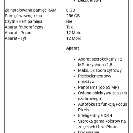
Dekoder AV1
Zainstalowana pamięć RAM
8 GB
Pamięć wewnętrzna
256 GB
Czytnik kart pamięci
Nie
Aparat fotograficzny
Tak
Aparat - Przód
12 Mpix
Aparat - Tył
12 Mpix
Aparat
Aparat szerokokątny 12
MP, przysłona /1,8
Maks. 5x zoom cyfrowy
Pięcioelementowy
obiektyw
Panorama (do 63 MP)
Osłona obiektywu ze szkła
szafirowego
Autofokus z funkcją Focus
Pixels
Inteligentny HDR 4
Szeroka gama kolorów na
zdjęciach i Live Photo
Dodawanie