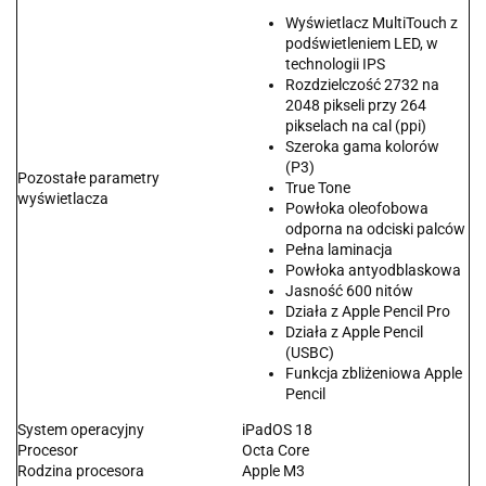
Wyświetlacz MultiTouch z
podświetleniem LED, w
technologii IPS
Rozdzielczość 2732 na
2048 pikseli przy 264
pikselach na cal (ppi)
Szeroka gama kolorów
(P3)
Pozostałe parametry
True Tone
wyświetlacza
Powłoka oleofobowa
odporna na odciski palców
Pełna laminacja
Powłoka antyodblaskowa
Jasność 600 nitów
Działa z Apple Pencil Pro
Działa z Apple Pencil
(USBC)
Funkcja zbliżeniowa Apple
Pencil
System operacyjny
iPadOS 18
Procesor
Octa Core
Rodzina procesora
Apple M3