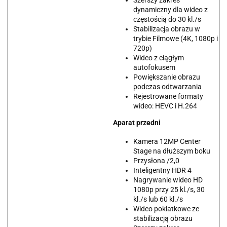
Szerszy zakres
dynamiczny dla wideo z
częstością do 30 kl./s
Stabilizacja obrazu w
trybie Filmowe (4K, 1080p i
720p)
Wideo z ciągłym
autofokusem
Powiększanie obrazu
podczas odtwarzania
Rejestrowane formaty
wideo: HEVC i H.264
Aparat przedni
Kamera 12MP Center
Stage na dłuższym boku
Przysłona /2,0
Inteligentny HDR 4
Nagrywanie wideo HD
1080p przy 25 kl./s, 30
kl./s lub 60 kl./s
Wideo poklatkowe ze
stabilizacją obrazu