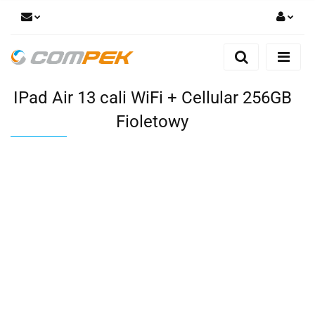
Zaloguj się
Zarejestruj się
IPad Air 13 cali WiFi + Cellular 256GB
Dodaj zgłoszenie
Zgody cookies
Fioletowy