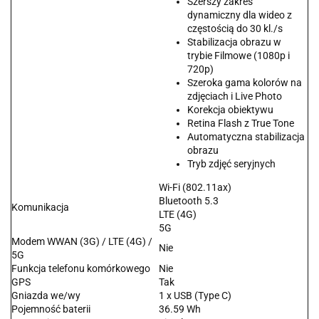
Szerszy zakres
dynamiczny dla wideo z
częstością do 30 kl./s
Stabilizacja obrazu w
trybie Filmowe (1080p i
720p)
Szeroka gama kolorów na
zdjęciach i Live Photo
Korekcja obiektywu
Retina Flash z True Tone
Automatyczna stabilizacja
obrazu
Tryb zdjęć seryjnych
Wi-Fi (802.11ax)
Bluetooth 5.3
Komunikacja
LTE (4G)
5G
Modem WWAN (3G) / LTE (4G) /
Nie
5G
Funkcja telefonu komórkowego
Nie
GPS
Tak
Gniazda we/wy
1 x USB (Type C)
Pojemność baterii
36.59 Wh