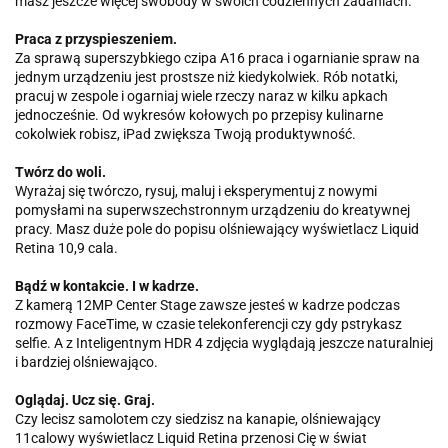
masz jeszcze więcej swobody w swoich codziennych zadaniach.
Praca z przyspie­szeniem.
Za sprawą superszybkiego czipa A16 praca i ogarnianie spraw na
jednym urządzeniu jest prostsze niż kiedykolwiek. Rób notatki,
pracuj w zespole i ogarniaj wiele rzeczy naraz w kilku apkach
jednocześnie. Od wykresów kołowych po przepisy kulinarne
cokolwiek robisz, iPad zwiększa Twoją produktywność.
Twórz do woli.
Wyrażaj się twórczo, rysuj, maluj i eksperymentuj z nowymi
pomysłami na superwszechstronnym urządzeniu do kreatywnej
pracy. Masz duże pole do popisu olśniewający wyświetlacz Liquid
Retina 10,9 cala.
Bądź w kontakcie. I w kadrze.
Z kamerą 12MP Center Stage zawsze jesteś w kadrze podczas
rozmowy FaceTime, w czasie telekonferencji czy gdy pstrykasz
selfie. A z Inteligentnym HDR 4 zdjęcia wyglądają jeszcze naturalniej
i bardziej olśniewająco.
Oglądaj. Ucz się. Graj.
Czy lecisz samolotem czy siedzisz na kanapie, olśniewający
11calowy wyświetlacz Liquid Retina przenosi Cię w świat