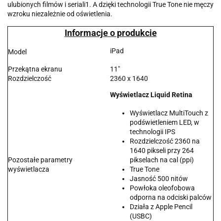
ulubionych filmów i seriali1. A dzięki technologii True Tone nie męczy
wzroku niezależnie od oświetlenia.
Informacje o produkcie
iPad
Model
Przekątna ekranu
11"
Rozdzielczość
2360 x 1640
Wyświetlacz Liquid Retina
Wyświetlacz MultiTouch z
podświetleniem LED, w
technologii IPS
Rozdzielczość 2360 na
1640 pikseli przy 264
Pozostałe parametry
pikselach na cal (ppi)
wyświetlacza
True Tone
Jasność 500 nitów
Powłoka oleofobowa
odporna na odciski palców
Działa z Apple Pencil
(USBC)