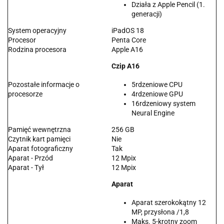
Działa z Apple Pencil (1.
generacji)
System operacyjny
iPadOS 18
Procesor
Penta Core
Rodzina procesora
Apple A16
Czip A16
Pozostałe informacje o
5rdzeniowe CPU
procesorze
4rdzeniowe GPU
16rdzeniowy system
Neural Engine
Pamięć wewnętrzna
256 GB
Czytnik kart pamięci
Nie
Aparat fotograficzny
Tak
Aparat - Przód
12 Mpix
Aparat - Tył
12 Mpix
Aparat
Aparat szerokokątny 12
MP, przysłona /1,8
Maks. 5-krotny zoom