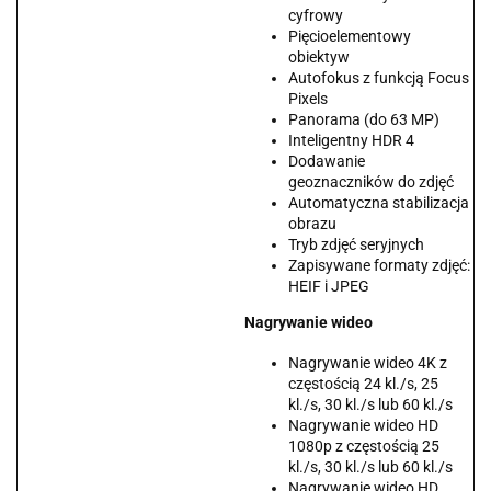
cyfrowy
Pięcioelementowy
obiektyw
Autofokus z funkcją Focus
Pixels
Panorama (do 63 MP)
Inteligentny HDR 4
Dodawanie
geoznaczników do zdjęć
Automatyczna stabilizacja
obrazu
Tryb zdjęć seryjnych
Zapisywane formaty zdjęć:
HEIF i JPEG
Nagrywanie wideo
Nagrywanie wideo 4K z
częstością 24 kl./s, 25
kl./s, 30 kl./s lub 60 kl./s
Nagrywanie wideo HD
1080p z częstością 25
kl./s, 30 kl./s lub 60 kl./s
Nagrywanie wideo HD