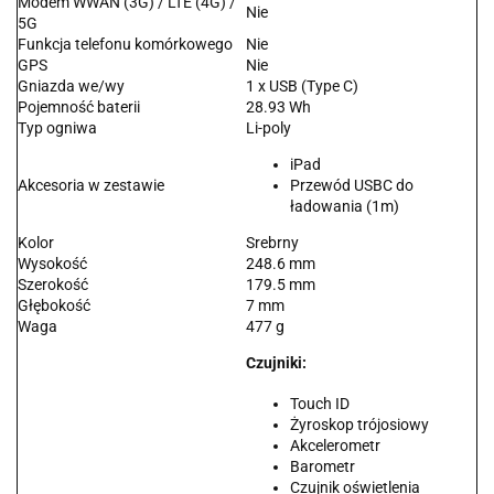
Modem WWAN (3G) / LTE (4G) /
Nie
5G
Funkcja telefonu komórkowego
Nie
GPS
Nie
Gniazda we/wy
1 x USB (Type C)
Pojemność baterii
28.93 Wh
Typ ogniwa
Li-poly
iPad
Akcesoria w zestawie
Przewód USBC do
ładowania (1m)
Kolor
Srebrny
Wysokość
248.6 mm
Szerokość
179.5 mm
Głębokość
7 mm
Waga
477 g
Czujniki:
Touch ID
Żyroskop trójosiowy
Akcelerometr
Barometr
Czujnik oświetlenia