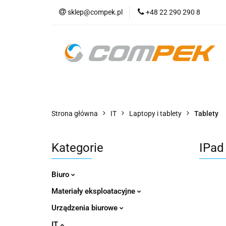
sklep@compek.pl
+48 22 290 290 8
O nas
Kon
Wszystkie kategorie
O nas
Strona główna
IT
Laptopy i tablety
Tablety
Kategorie
IPad 
Biuro
Materiały eksploatacyjne
Urządzenia biurowe
IT