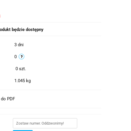
i
odukt będzie dostępny
3 dni
0
0
szt.
1.045 kg
t do PDF