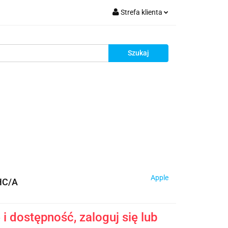
Strefa klienta
krutacja
Zaloguj się
Zarejestruj się
Dodaj zgłoszenie
Zgody cookies
Rekrutacja
Apple
HC/A
i dostępność, zaloguj się lub