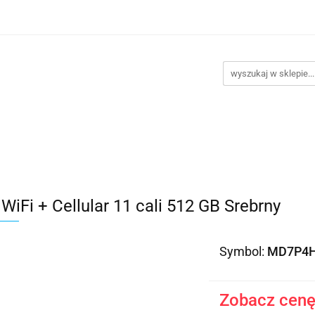
takt
Promocje
Outlet
Montaż PC
Serwis
Re
Kontakt
Promocje
Outlet
Montaż PC
Serwis
WiFi + Cellular 11 cali 512 GB Srebrny
Symbol:
MD7P4
Zobacz cenę 