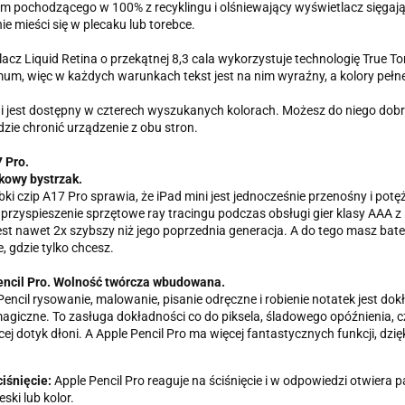
m pochodzącego w 100% z recyklingu i olśniewający wyświetlacz sięgaj
nie mieści się w plecaku lub torebce.
acz Liquid Retina o przekątnej 8,3 cala wykorzystuje technologię True T
um, więc w każdych warunkach tekst jest na nim wyraźny, a kolory pełne
i jest dostępny w czterech wyszukanych kolorach. Możesz do niego dobra
dzie chronić urządzenie z obu stron.
 Pro.
kowy bystrzak.
bki czip A17 Pro sprawia, że iPad mini jest jednocześnie przenośny i 
k przyspieszenie sprzętowe ray tracingu podczas obsługi gier klasy AAA
est nawet 2x szybszy niż jego poprzednia generacja. A do tego masz bater
, gdzie tylko chcesz.
encil Pro. Wolność twórcza wbudowana.
Pencil rysowanie, malowanie, pisanie odręczne i robienie notatek jest dokła
agiczne. To zasługa dokładności co do piksela, śladowego opóźnienia, czu
cej dotyk dłoni. A Apple Pencil Pro ma więcej fantastycznych funkcji, d
iśnięcie:
Apple Pencil Pro reaguje na ściśnięcie i w odpowiedzi otwiera 
eski lub kolor.