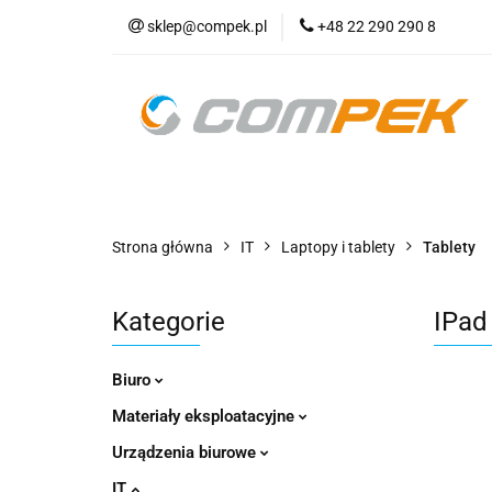
sklep@compek.pl
+48 22 290 290 8
O nas
Kon
Wszystkie kategorie
O nas
Strona główna
IT
Laptopy i tablety
Tablety
Kategorie
IPad
Biuro
Materiały eksploatacyjne
Urządzenia biurowe
IT