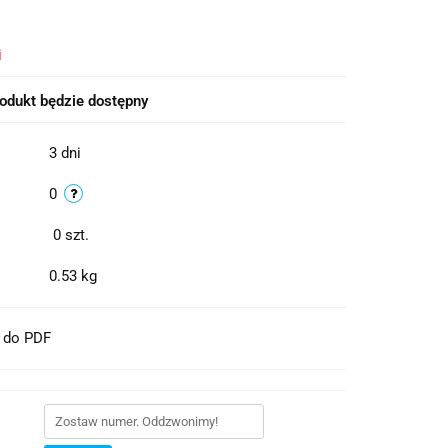
i
odukt będzie dostępny
3 dni
0
0
szt.
0.53 kg
t do PDF