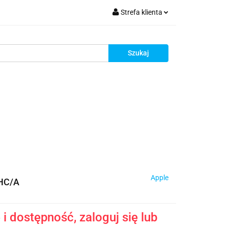
Strefa klienta
krutacja
Zaloguj się
Zarejestruj się
Dodaj zgłoszenie
Zgody cookies
Rekrutacja
Apple
HC/A
i dostępność, zaloguj się lub