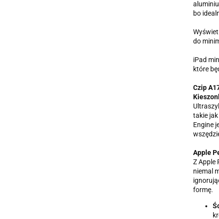
aluminiu
bo ideal
Wyświetl
do minim
iPad min
które bę
Czip A17
Kieszon
Ultraszy
takie ja
Engine j
wszędzie
Apple P
Z Apple 
niemal m
ignorują
formę.
Śc
kr