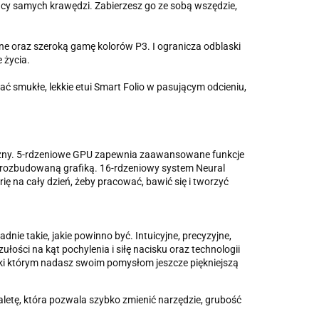
ący samych krawędzi. Zabierzesz go ze sobą wszędzie,
one oraz szeroką gamę kolorów P3. I ogranicza odblaski
 życia.
ć smukłe, lekkie etui Smart Folio w pasującym odcieniu,
potężny. 5-rdzeniowe GPU zapewnia zaawansowane funkcje
 z rozbudowaną grafiką. 16-rdzeniowy system Neural
ię na cały dzień, żeby pracować, bawić się i tworzyć
dnie takie, jakie powinno być. Intuicyjne, precyzyjne,
łości na kąt pochylenia i siłę nacisku oraz technologii
zięki którym nadasz swoim pomysłom jeszcze piękniejszą
paletę, która pozwala szybko zmienić narzędzie, grubość