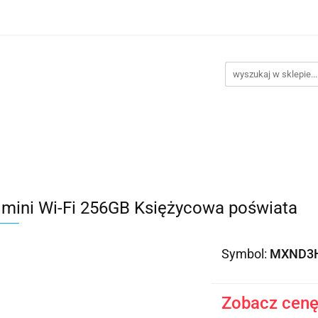
takt
Promocje
Outlet
Montaż PC
Serwis
Re
Kontakt
Promocje
Outlet
Montaż PC
Serwis
 mini Wi-Fi 256GB Księżycowa poświata
Symbol:
MXND3
Zobacz cenę 