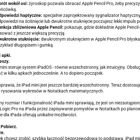
rót wokół osi:
żyroskop pozwala obracać Apple Pencil Pro, żeby precyzyjn
ońcówką.
dpowiedzi haptyczne:
specjalnie zaprojektowany sygnalizator haptyczny
powiedzi na ściśnięcie lub dwukrotne stuknięcie poczujesz lekki impuls
nkcja zbliżeniowa Apple Pencil:
pokazuje, gdzie dokładnie Apple Pencil
sować z jeszcze większą precyzją.
ukrotne stuknięcie:
dwukrotnym stuknięciem w Apple Pencil Pro błyskaw
zykład długopisem i gumką.
 apki.
eszy.
ini steruje system iPadOS - równie wszechstronny, jak intuicyjny. Obsł
 w kilku apkach jednocześnie. A to dopiero początek.
prawia, że iPad mini jest jeszcze bardziej wszechstronny. Teraz dostosuj
i rysowania wykresów w Notatkach matematycznych.
y rozmiar i funkcjonalność iPada mini sprawiają, że jest on niezastąp
Logic Pro na iPada przez zapisywanie pomysłów w Notatkach po planowa
ie dla iPada oferują unikalne możliwości.
. Pobierz.
ze.
k chcesz zrobić, szybka łączność bezprzewodowa to podstawa. iPad min