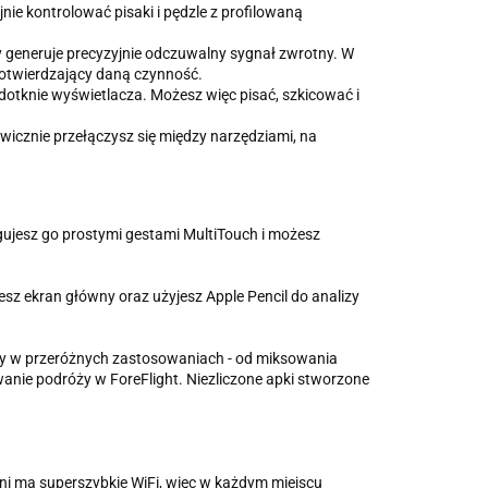
ie kontrolować pisaki i pędzle z profilowaną
 generuje precyzyjnie odczuwalny sygnał zwrotny. W
 potwierdzający daną czynność.
 dotknie wyświetlacza. Możesz więc pisać, szkicować i
icznie przełączysz się między narzędziami, na
ugujesz go prostymi gestami MultiTouch i możesz
esz ekran główny oraz użyjesz Apple Pencil do analizy
iony w przeróżnych zastosowaniach - od miksowania
nie podróży w ForeFlight. Niezliczone apki stworzone
i ma superszybkie WiFi, więc w każdym miejscu