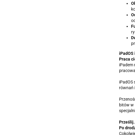
Ob
k
O
od
Fu
ry
Dw
pr
iPadOS i
Praca ci
iPadem m
pracować
iPadOS s
równań 
Przenośn
bitów w 
specjaln
Prześlij
Po drod
Cokolwie