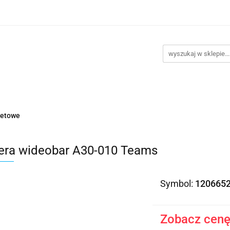
takt
Promocje
Outlet
Montaż PC
Serwis
Re
Kontakt
Promocje
Outlet
Montaż PC
Serwis
netowe
ra wideobar A30-010 Teams
Symbol:
120665
Zobacz cenę 