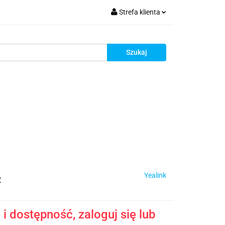
Strefa klienta
krutacja
Zaloguj się
Zarejestruj się
Dodaj zgłoszenie
Zgody cookies
Rekrutacja
Yealink
2
i dostępność, zaloguj się lub