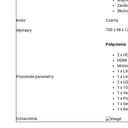
Wspor
Zasila
Skróco
Kolor
Czarny
700 x 98 x 
Wymiary
Połączenia
:
2 x H
HDMI 
Motio
1 x Li
Pozostałe parametry
1 x L
2 x US
1 x 1
1 x Ye
1 x P
1 x Se
1 x Re
Oznaczenia