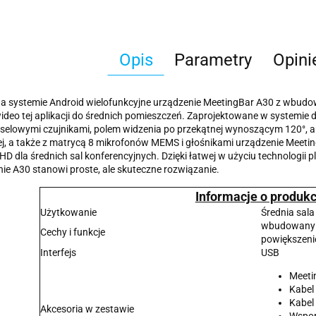
Opis
Parametry
Opini
a systemie Android wielofunkcyjne urządzenie MeetingBar A30 z wbudo
wideo tej aplikacji do średnich pomieszczeń. Zaprojektowane w systemie
selowymi czujnikami, polem widzenia po przekątnej wynoszącym 120°,
, a także z matrycą 8 mikrofonów MEMS i głośnikami urządzenie Meetin
 HD dla średnich sal konferencyjnych. Dzięki łatwej w użyciu technologii 
ie A30 stanowi proste, ale skuteczne rozwiązanie.
Informacje o produkc
Użytkowanie
Średnia sala
wbudowany 
Cechy i funkcje
powiększeni
Interfejs
USB
Meeti
Kabel
Kabel
Akcesoria w zestawie