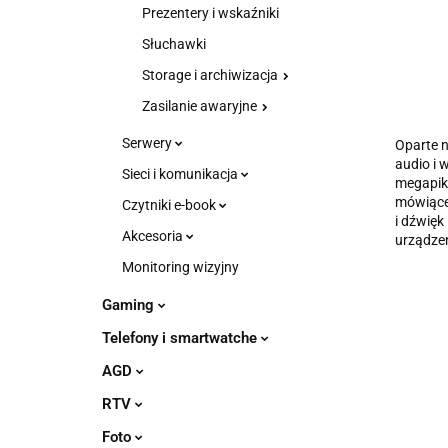
Prezentery i wskaźniki
Słuchawki
Storage i archiwizacja
Zasilanie awaryjne
Serwery
Oparte n
audio i 
Sieci i komunikacja
megapik
mówiącej
Czytniki e-book
i dźwięk
Akcesoria
urządzen
Monitoring wizyjny
Gaming
Telefony i smartwatche
AGD
RTV
Foto