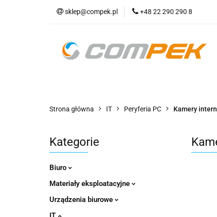
sklep@compek.pl
+48 22 290 290 8
O nas
Kon
Wszystkie kategorie
O nas
Strona główna
IT
Peryferia PC
Kamery inter
Kategorie
Kame
Biuro
Materiały eksploatacyjne
Urządzenia biurowe
IT