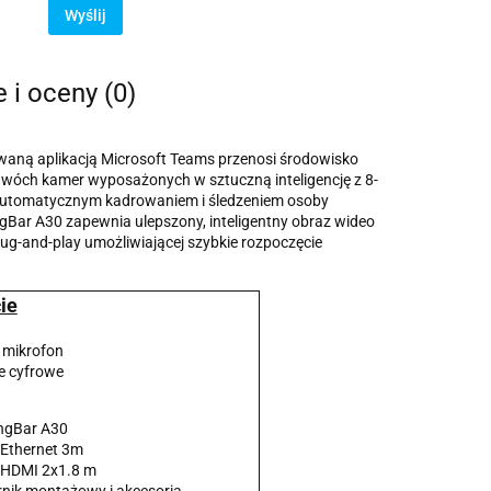
Wyślij
e i oceny (0)
waną aplikacją Microsoft Teams przenosi środowisko
 dwóch kamer wyposażonych w sztuczną inteligencję z 8-
 automatycznym kadrowaniem i śledzeniem osoby
gBar A30 zapewnia ulepszony, inteligentny obraz wideo
plug-and-play umożliwiającej szybkie rozpoczęcie
ie
mikrofon
e cyfrowe
ngBar A30
 Ethernet 3m
 HDMI 2x1.8 m