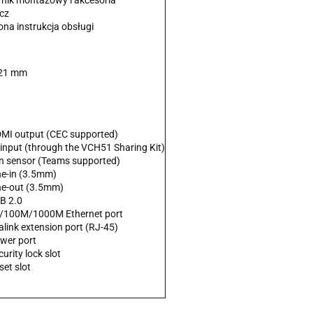
nik montażowy i akcesoria
cz
na instrukcja obsługi
121 mm
DMI output (CEC supported)
input (through the VCH51 Sharing Kit)
n sensor (Teams supported)
ne-in (3.5mm)
ine-out (3.5mm)
B 2.0
0/100M/1000M Ethernet port
alink extension port (RJ-45)
ower port
curity lock slot
set slot