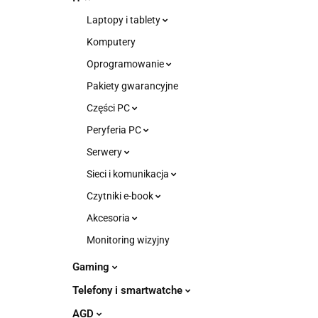
Laptopy i tablety
Komputery
Oprogramowanie
Pakiety gwarancyjne
Części PC
Peryferia PC
Serwery
Sieci i komunikacja
Czytniki e-book
Akcesoria
Monitoring wizyjny
Gaming
Telefony i smartwatche
AGD