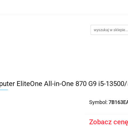
takt
Promocje
Outlet
Montaż PC
Serwis
Re
Kontakt
Promocje
Outlet
Montaż PC
Serwis
uter EliteOne All-in-One 870 G9 i5-135
Symbol:
7B163E
Zobacz cenę 