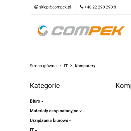
sklep@compek.pl
+48 22 290 290 8
O nas
Kon
Wszystkie kategorie
O nas
Strona główna
IT
Komputery
Kategorie
Komp
Biuro
Materiały eksploatacyjne
Urządzenia biurowe
IT