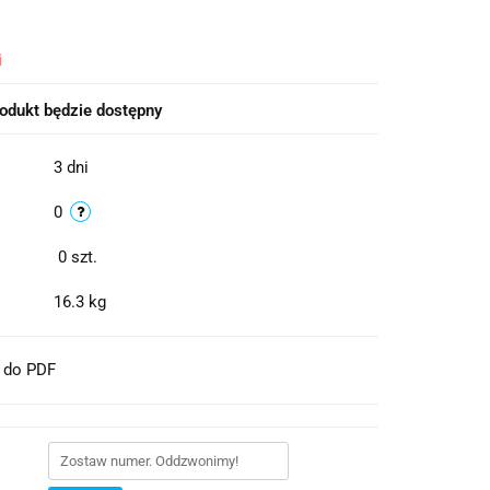
i
odukt będzie dostępny
3 dni
0
0
szt.
16.3 kg
t do PDF