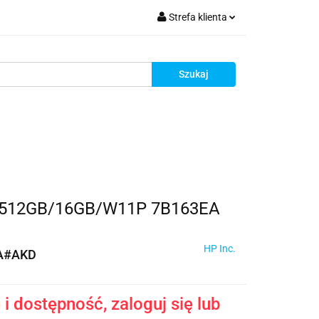
Strefa klienta
krutacja
Zaloguj się
Zarejestruj się
Dodaj zgłoszenie
Zgody cookies
Rekrutacja
00/512GB/16GB/W11P 7B163EA
HP Inc.
A#AKD
i dostępność, zaloguj się lub