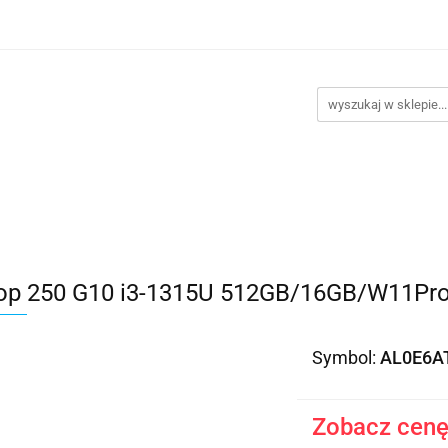
takt
Promocje
Outlet
Montaż PC
Serwis
Re
Kontakt
Promocje
Outlet
Montaż PC
Serwis
op 250 G10 i3-1315U 512GB/16GB/W11Pro
Symbol:
AL0E6A
Zobacz cenę 