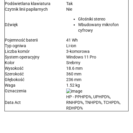
Podświetlana klawiatura
Tak
Czytnik linii papilarnych
Nie
Głośniki stereo
Dźwięk
Wbudowany mikrofon
cyfrowy
Pojemność baterii
41 Wh
Typ ogniwa
Li-ion
Liczba komór
3-komorowa
System operacyjny
Windows 11 Pro
Kolor
Srebrny
Wysokość
18.6 mm
Szerokość
360 mm
Głębokość
236 mm
Waga
1.52 kg
Oznaczenia
HP - PPHPD%, UPHPD%,
Data Act
RNHPD%, TNHPD%, TCHPD%,
RDHPD%