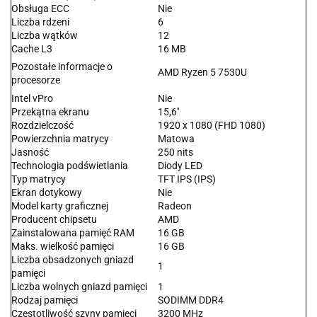
Obsługa ECC
Nie
Liczba rdzeni
6
Liczba wątków
12
Cache L3
16 MB
Pozostałe informacje o
AMD Ryzen 5 7530U
procesorze
Intel vPro
Nie
Przekątna ekranu
15,6''
Rozdzielczość
1920 x 1080 (FHD 1080)
Powierzchnia matrycy
Matowa
Jasność
250 nits
Technologia podświetlania
Diody LED
Typ matrycy
TFT IPS (IPS)
Ekran dotykowy
Nie
Model karty graficznej
Radeon
Producent chipsetu
AMD
Zainstalowana pamięć RAM
16 GB
Maks. wielkość pamięci
16 GB
Liczba obsadzonych gniazd
1
pamięci
Liczba wolnych gniazd pamięci
1
Rodzaj pamięci
SODIMM DDR4
Częstotliwość szyny pamięci
3200 MHz