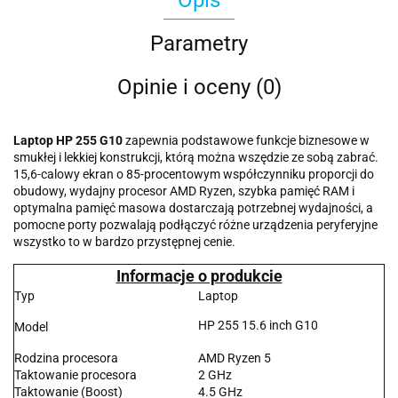
Opis
Parametry
Opinie i oceny (0)
Laptop HP 255 G10
zapewnia podstawowe funkcje biznesowe w
smukłej i lekkiej konstrukcji, którą można wszędzie ze sobą zabrać.
15,6-calowy ekran o 85-procentowym współczynniku proporcji do
obudowy, wydajny procesor AMD Ryzen, szybka pamięć RAM i
optymalna pamięć masowa dostarczają potrzebnej wydajności, a
pomocne porty pozwalają podłączyć różne urządzenia peryferyjne
wszystko to w bardzo przystępnej cenie.
Informacje o produkcie
Typ
Laptop
HP 255 15.6 inch G10
Model
Rodzina procesora
AMD Ryzen 5
Taktowanie procesora
2 GHz
Taktowanie (Boost)
4.5 GHz