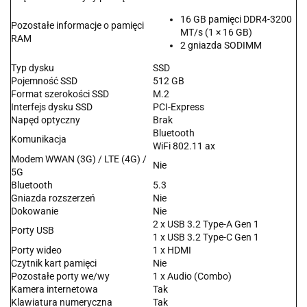
16 GB pamięci DDR4-3200
Pozostałe informacje o pamięci
MT/s (1 × 16 GB)
RAM
2 gniazda SODIMM
Typ dysku
SSD
Pojemność SSD
512 GB
Format szerokości SSD
M.2
Interfejs dysku SSD
PCI-Express
Napęd optyczny
Brak
Bluetooth
Komunikacja
WiFi 802.11 ax
Modem WWAN (3G) / LTE (4G) /
Nie
5G
Bluetooth
5.3
Gniazda rozszerzeń
Nie
Dokowanie
Nie
2 x USB 3.2 Type-A Gen 1
Porty USB
1 x USB 3.2 Type-C Gen 1
Porty wideo
1 x HDMI
Czytnik kart pamięci
Nie
Pozostałe porty we/wy
1 x Audio (Combo)
Kamera internetowa
Tak
Klawiatura numeryczna
Tak