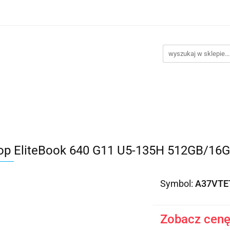
takt
Promocje
Outlet
Montaż PC
Serwis
Re
Kontakt
Promocje
Outlet
Montaż PC
Serwis
op EliteBook 640 G11 U5-135H 512GB/16
Symbol:
A37VTE
Zobacz cenę 