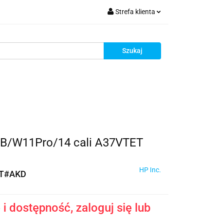
Strefa klienta
krutacja
Zaloguj się
Zarejestruj się
Dodaj zgłoszenie
Zgody cookies
Rekrutacja
GB/W11Pro/14 cali A37VTET
HP Inc.
T#AKD
i dostępność, zaloguj się lub