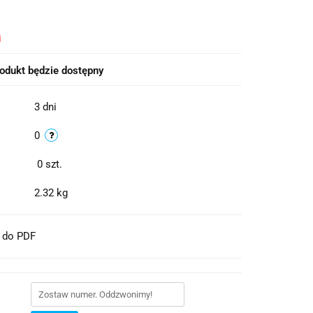
i
odukt będzie dostępny
3 dni
0
0
szt.
2.32 kg
t do PDF