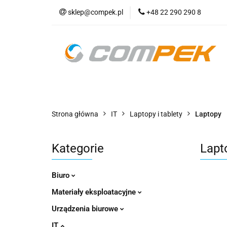
sklep@compek.pl
+48 22 290 290 8
O nas
Kon
Wszystkie kategorie
O nas
Strona główna
IT
Laptopy i tablety
Laptopy
Kategorie
Lapt
Biuro
Materiały eksploatacyjne
Urządzenia biurowe
IT