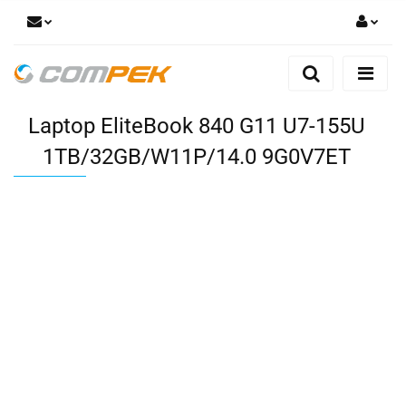
Zaloguj się
Zarejestruj się
Laptop EliteBook 840 G11 U7-155U
Dodaj zgłoszenie
Zgody cookies
1TB/32GB/W11P/14.0 9G0V7ET