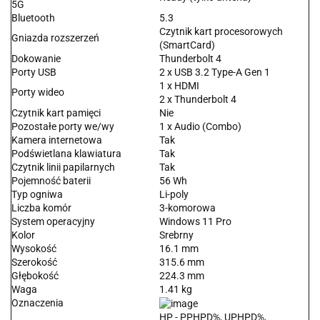
5G
Bluetooth
5.3
Czytnik kart procesorowych
Gniazda rozszerzeń
(SmartCard)
Dokowanie
Thunderbolt 4
Porty USB
2 x USB 3.2 Type-A Gen 1
1 x HDMI
Porty wideo
2 x Thunderbolt 4
Czytnik kart pamięci
Nie
Pozostałe porty we/wy
1 x Audio (Combo)
Kamera internetowa
Tak
Podświetlana klawiatura
Tak
Czytnik linii papilarnych
Tak
Pojemność baterii
56 Wh
Typ ogniwa
Li-poly
Liczba komór
3-komorowa
System operacyjny
Windows 11 Pro
Kolor
Srebrny
Wysokość
16.1 mm
Szerokość
315.6 mm
Głębokość
224.3 mm
Waga
1.41 kg
Oznaczenia
HP - PPHPD%, UPHPD%,