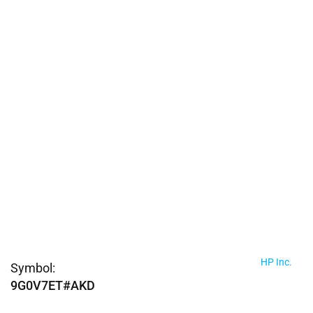
HP Inc.
Symbol:
9G0V7ET#AKD