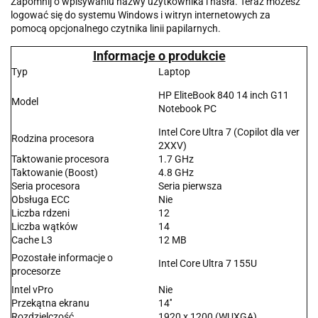
Zapomnij o wpisywaniu nazwy użytkownika i hasła. Teraz możesz
logować się do systemu Windows i witryn internetowych za
pomocą opcjonalnego czytnika linii papilarnych.
Informacje o produkcie
Typ
Laptop
HP EliteBook 840 14 inch G11
Model
Notebook PC
Intel Core Ultra 7 (Copilot dla ver
Rodzina procesora
2XXV)
Taktowanie procesora
1.7 GHz
Taktowanie (Boost)
4.8 GHz
Seria procesora
Seria pierwsza
Obsługa ECC
Nie
Liczba rdzeni
12
Liczba wątków
14
Cache L3
12 MB
Pozostałe informacje o
Intel Core Ultra 7 155U
procesorze
Intel vPro
Nie
Przekątna ekranu
14''
Rozdzielczość
1920 x 1200 (WUXGA)