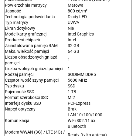
Powierzchnia matrycy
Matowa
Jasność
800 cd/m²
Technologia podświetlania
Diody LED
Typ matrycy
UWVA
Ekran dotykowy
Nie
Model karty graficznej
Intel Graphics
Producent chipsetu
Intel
Zainstalowana pamięć RAM
32 GB
Maks. wielkość pamięci
64 GB
Liczba obsadzonych gniazd
1
pamięci
Liczba wolnych gniazd pamięci
1
Rodzaj pamięci
SODIMM DDR5
Częstotliwość szyny pamięci
5600 MHz
Typ dysku
SSD
Pojemność SSD
1 TB
Format szerokości SSD
M.2
Interfejs dysku SSD
PCI-Express
Napęd optyczny
Brak
LAN 10/100/1000
Komunikacja
WiFi 802.11 ax
Bluetooth
Modem WWAN (3G) / LTE (4G) /
Ready (tylko antena)