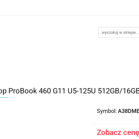
takt
Promocje
Outlet
Montaż PC
Serwis
Re
Kontakt
Promocje
Outlet
Montaż PC
Serwis
op ProBook 460 G11 U5-125U 512GB/16G
Symbol:
A38DM
Zobacz cenę 