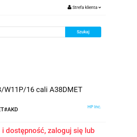
Strefa klienta
krutacja
Zaloguj się
Zarejestruj się
Dodaj zgłoszenie
Zgody cookies
Rekrutacja
B/W11P/16 cali A38DMET
HP Inc.
ET#AKD
i dostępność, zaloguj się lub