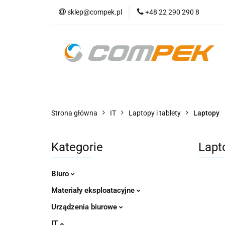
sklep@compek.pl
+48 22 290 290 8
O nas
Kon
Wszystkie kategorie
O nas
Strona główna
IT
Laptopy i tablety
Laptopy
Kategorie
Lapt
Biuro
Materiały eksploatacyjne
Urządzenia biurowe
IT