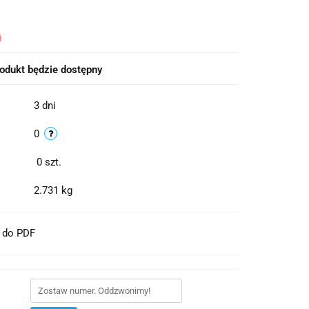
i
odukt będzie dostępny
3 dni
0
0
szt.
2.731 kg
t do PDF