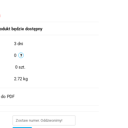
i
odukt będzie dostępny
3 dni
0
0
szt.
2.72 kg
t do PDF