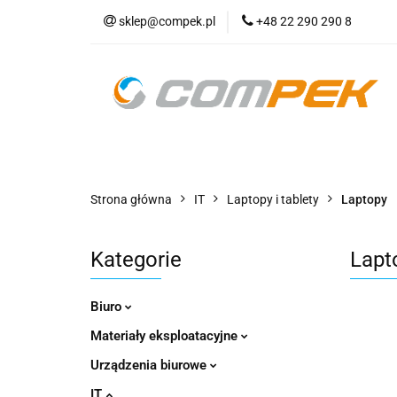
sklep@compek.pl
+48 22 290 290 8
O nas
Kon
Wszystkie kategorie
O nas
Strona główna
IT
Laptopy i tablety
Laptopy
Kategorie
Lapt
Biuro
Materiały eksploatacyjne
Urządzenia biurowe
IT