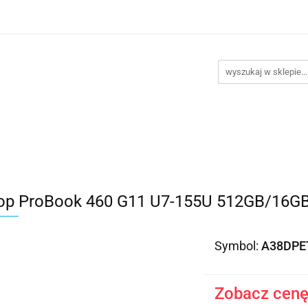
takt
Promocje
Outlet
Montaż PC
Serwis
Re
Kontakt
Promocje
Outlet
Montaż PC
Serwis
op ProBook 460 G11 U7-155U 512GB/16G
Symbol:
A38DPE
Zobacz cenę 