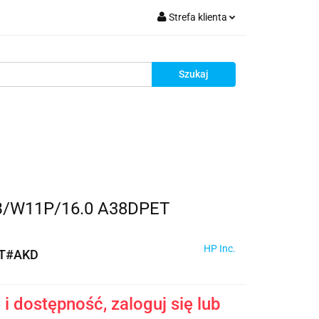
Strefa klienta
krutacja
Zaloguj się
Zarejestruj się
Dodaj zgłoszenie
Zgody cookies
Rekrutacja
B/W11P/16.0 A38DPET
HP Inc.
T#AKD
i dostępność, zaloguj się lub