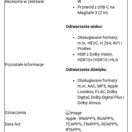
Akcesoria w zestawie
W
Przewód z USB-C na
MagSafe 3 (2 m)
Odtwarzanie wideo:
Obsługiwane formaty:
m.in. HEVC, H.264, AV1 i
ProRes
HDR z Dolby Vision,
HDR10+/HDR10 i HLG
Pozostałe informacje
Odtwarzanie dźwięku:
Obsługiwane formaty:
m.in. AAC, MP3, Apple
Lossless, FLAC, Dolby
Digital, Dolby Digital Plus i
Dolby Atmos
Oznaczenia
Apple - RNAPP%, RUAPP%,
Data Act
TCAPP%, TNAPP%, RDAPP%,
RTAPP%