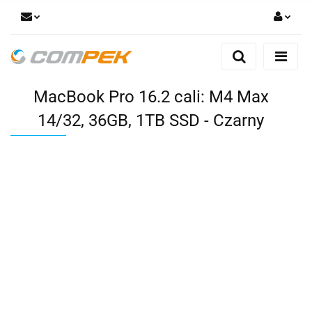
Zaloguj się
Zarejestruj się
MacBook Pro 16.2 cali: M4 Max
Dodaj zgłoszenie
Zgody cookies
14/32, 36GB, 1TB SSD - Czarny