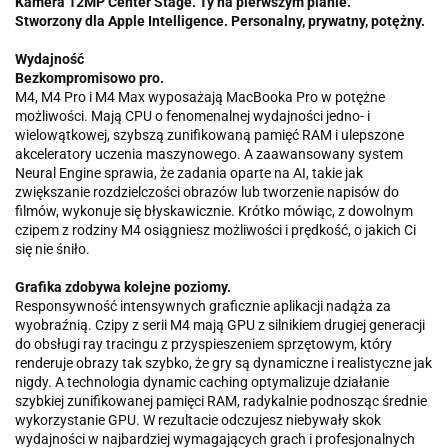
Kamera 12MP Center Stage. Ty na pierwszym planie.
Stworzony dla Apple Intelligence. Personalny, prywatny, potężny.
Wydajność
Bezkompromisowo pro.
M4, M4 Pro i M4 Max wyposażają MacBooka Pro w potężne
możliwości. Mają CPU o fenomenalnej wydajności jedno- i
wielowątkowej, szybszą zunifikowaną pamięć RAM i ulepszone
akceleratory uczenia maszynowego. A zaawansowany system
Neural Engine sprawia, że zadania oparte na AI, takie jak
zwiększanie rozdzielczości obrazów lub tworzenie napisów do
filmów, wykonuje się błyskawicznie. Krótko mówiąc, z dowolnym
czipem z rodziny M4 osiągniesz możliwości i prędkość, o jakich Ci
się nie śniło.
Grafika zdobywa kolejne poziomy.
Responsywność intensywnych graficznie aplikacji nadąża za
wyobraźnią. Czipy z serii M4 mają GPU z silnikiem drugiej generacji
do obsługi ray tracingu z przyspieszeniem sprzętowym, który
renderuje obrazy tak szybko, że gry są dynamiczne i realistyczne jak
nigdy. A technologia dynamic caching optymalizuje działanie
szybkiej zunifikowanej pamięci RAM, radykalnie podnosząc średnie
wykorzystanie GPU. W rezultacie odczujesz niebywały skok
wydajności w najbardziej wymagających grach i profesjonalnych