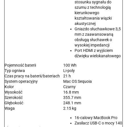
stosunku sygnału do
szumu z technologią
kierunkowego
kształtowania wiązki
akustycznej
Gniazdo słuchawkowe 3,5
mm z zaawansowaną
obsługą słuchawek o
wysokiej impedancji
Port HDMI z wyjściem
dźwięku wielokanałowego
Pojemność baterii
100 Wh
Typ ogniwa
Li-poly
Czas pracy na baterii/bateriach
21 h
System operacyjny
Mac OS Sequoia
Kolor
Czarny
Wysokość
16.8 mm
Szerokość
355.7 mm
Głębokość
248.1 mm
Waga
2.15 kg
16-calowy MacBook Pro
Zasilacz USB-C o mocy 140