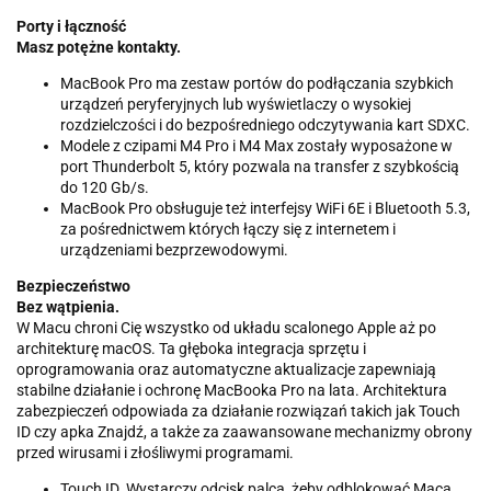
Porty i łączność
Masz potężne kontakty.
MacBook Pro ma zestaw portów do podłączania szybkich
urządzeń peryferyjnych lub wyświetlaczy o wysokiej
rozdzielczości i do bezpośredniego odczytywania kart SDXC.
Modele z czipami M4 Pro i M4 Max zostały wyposażone w
port Thunderbolt 5, który pozwala na transfer z szybkością
do 120 Gb/s.
MacBook Pro obsługuje też interfejsy WiFi 6E i Bluetooth 5.3,
za pośrednictwem których łączy się z internetem i
urządzeniami bezprzewodowymi.
Bezpieczeństwo
Bez wątpienia.
W Macu chroni Cię wszystko od układu scalonego Apple aż po
architekturę macOS. Ta głęboka integracja sprzętu i
oprogramowania oraz automatyczne aktualizacje zapewniają
stabilne działanie i ochronę MacBooka Pro na lata. Architektura
zabezpieczeń odpowiada za działanie rozwiązań takich jak Touch
ID czy apka Znajdź, a także za zaawansowane mechanizmy obrony
przed wirusami i złośliwymi programami.
Touch ID. Wystarczy odcisk palca, żeby odblokować Maca,