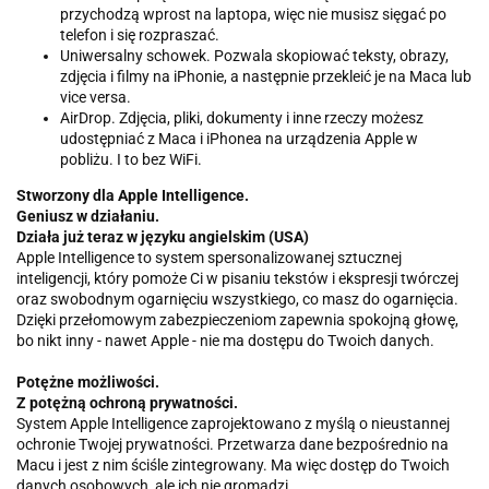
przychodzą wprost na laptopa, więc nie musisz sięgać po
telefon i się rozpraszać.
Uniwersalny schowek. Pozwala skopiować teksty, obrazy,
zdjęcia i filmy na iPhonie, a następnie przekleić je na Maca lub
vice versa.
AirDrop. Zdjęcia, pliki, dokumenty i inne rzeczy możesz
udostępniać z Maca i iPhonea na urządzenia Apple w
pobliżu. I to bez WiFi.
Stworzony dla Apple Intelligence.
Geniusz w działaniu.
Działa już teraz w języku angielskim (USA)
Apple Intelligence to system spersonalizowanej sztucznej
inteligencji, który pomoże Ci w pisaniu tekstów i ekspresji twórczej
oraz swobodnym ogarnięciu wszystkiego, co masz do ogarnięcia.
Dzięki przełomowym zabezpieczeniom zapewnia spokojną głowę,
bo nikt inny - nawet Apple - nie ma dostępu do Twoich danych.
Potężne możliwości.
Z potężną ochroną prywatności.
System Apple Intelligence zaprojektowano z myślą o nieustannej
ochronie Twojej prywatności. Przetwarza dane bezpośrednio na
Macu i jest z nim ściśle zintegrowany. Ma więc dostęp do Twoich
danych osobowych, ale ich nie gromadzi.