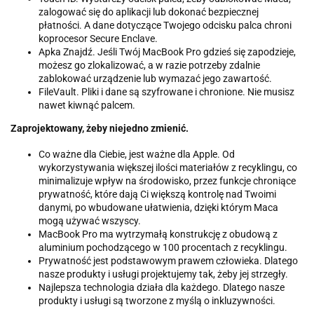
zalogować się do aplikacji lub dokonać bezpiecznej
płatności. A dane dotyczące Twojego odcisku palca chroni
koprocesor Secure Enclave.
Apka Znajdź. Jeśli Twój MacBook Pro gdzieś się zapodzieje,
możesz go zlokalizować, a w razie potrzeby zdalnie
zablokować urządzenie lub wymazać jego zawartość.
FileVault. Pliki i dane są szyfrowane i chronione. Nie musisz
nawet kiwnąć palcem.
Zaprojektowany, żeby niejedno zmienić.
Co ważne dla Ciebie, jest ważne dla Apple. Od
wykorzystywania większej ilości materiałów z recyklingu, co
minimalizuje wpływ na środowisko, przez funkcje chroniące
prywatność, które dają Ci większą kontrolę nad Twoimi
danymi, po wbudowane ułatwienia, dzięki którym Maca
mogą używać wszyscy.
MacBook Pro ma wytrzymałą konstrukcję z obudową z
aluminium pochodzącego w 100 procentach z recyklingu.
Prywatność jest podstawowym prawem człowieka. Dlatego
nasze produkty i usługi projektujemy tak, żeby jej strzegły.
Najlepsza technologia działa dla każdego. Dlatego nasze
produkty i usługi są tworzone z myślą o inkluzywności.