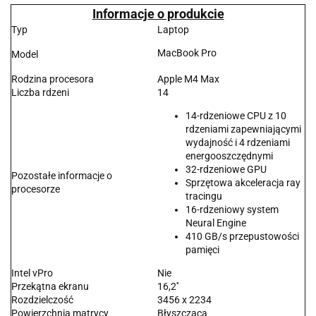
Informacje o produkcie
Typ
Laptop
MacBook Pro
Model
Rodzina procesora
Apple M4 Max
Liczba rdzeni
14
14-rdzeniowe CPU z 10
rdzeniami zapewniającymi
wydajność i 4 rdzeniami
energoosz­czędnymi
32-rdzeniowe GPU
Pozostałe informacje o
Sprzętowa akceleracja ray
procesorze
tracingu
16-rdzeniowy system
Neural Engine
410 GB/s przepustowości
pamięci
Intel vPro
Nie
Przekątna ekranu
16,2''
Rozdzielczość
3456 x 2234
Powierzchnia matrycy
Błyszcząca