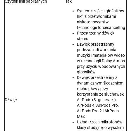
Czytnik linii papilarnych
Tak
System sześciu głośników
hi-fi z przetwornikami
niskotonowymi w
technologii forcecancelling
Przestrzenny dźwięk
stereo
Dźwięk przestrzenny
podczas odtwarzania
muzyki i materiałów wideo
w technologii Dolby Atmos
przy użyciu wbudowanych
głośników
Dźwięk przestrzenny z
dynamicznym śledzeniem
ruchu głowy przy
korzystaniu ze słuchawek
Dźwięk
AirPods (3. generacji),
AirPods 4, AirPods Pro,
AirPods Pro 2 i AirPods
Max
Układ trzech mikrofonów
klasy studyjnej o wysokim