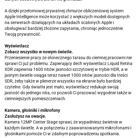
A dzięki przełomowej prywatnej chmurze obliczeniowej system
Apple Intelligence może korzystać z większych modeli dostępnych
na serwerach działających na układach scalonych Apple i
obsługiwać bardziej złożone zapytania, chroniąc jednocześnie
Twoją prywatność.
Wyświetlacz
Zobacz wszystko w nowym świetle.
Przeniesienie pracy ze słonecznego tarasu do ciemnej pracowni nie
sprawi Ci już problemu. Zapierający dech wyświetlacz Liquid Retina
XDR zapewnia 1600 nitów jasności szczytowej w trybie HDR, a w
jasnym świetle osiąga teraz nawet 1000 nitów jasności dla treści
SDR, żeby także w plenerze wszystko na ekranie było bardziej
czytelne. Gdy światła jest mało, wyświetlacz redukuje swoją
jasność do jednego nita, co pozwoli Ci pracować wygodnie także w
ciemniejszych pomieszczeniach.
Kamera, głośniki i mikrofony
Zasłużysz na owacje.
Kamera 12MP Center Stage sprawi, że wypadniesz świetnie w
każdym świetle. A w połączeniu z zaawansowanymi mikrofonami i
głośnikami pomoże Ci w zdalnym poprowadzeniu spotkania.