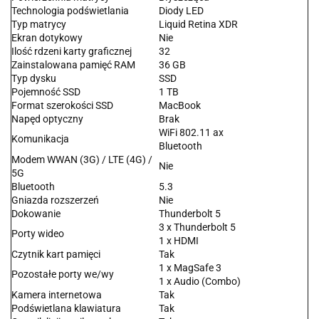
Technologia podświetlania
Diody LED
Typ matrycy
Liquid Retina XDR
Ekran dotykowy
Nie
Ilość rdzeni karty graficznej
32
Zainstalowana pamięć RAM
36 GB
Typ dysku
SSD
Pojemność SSD
1 TB
Format szerokości SSD
MacBook
Napęd optyczny
Brak
WiFi 802.11 ax
Komunikacja
Bluetooth
Modem WWAN (3G) / LTE (4G) /
Nie
5G
Bluetooth
5.3
Gniazda rozszerzeń
Nie
Dokowanie
Thunderbolt 5
3 x Thunderbolt 5
Porty wideo
1 x HDMI
Czytnik kart pamięci
Tak
1 x MagSafe 3
Pozostałe porty we/wy
1 x Audio (Combo)
Kamera internetowa
Tak
Podświetlana klawiatura
Tak