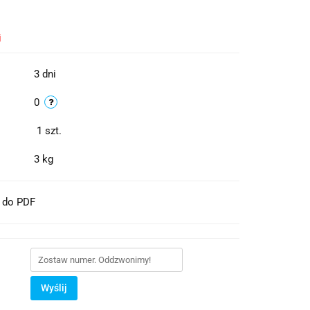
i
3 dni
0
1
szt.
3 kg
t do PDF
Wyślij