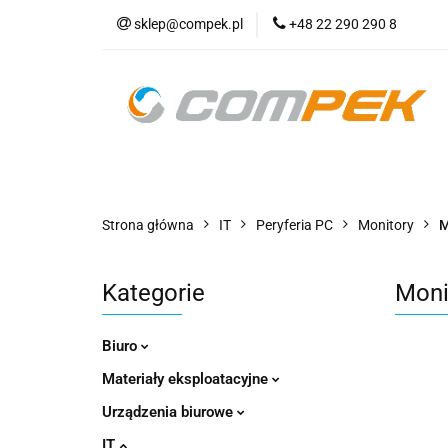
sklep@compek.pl
+48 22 290 290 8
O nas
Kon
Wszystkie kategorie
O nas
Strona główna
IT
Peryferia PC
Monitory
M
Kategorie
Moni
Biuro
Materiały eksploatacyjne
Urządzenia biurowe
IT