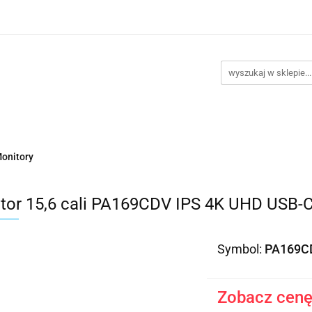
takt
Promocje
Outlet
Montaż PC
Serwis
Re
Kontakt
Promocje
Outlet
Montaż PC
Serwis
onitory
tor 15,6 cali PA169CDV IPS 4K UHD USB-
Symbol:
PA169C
Zobacz cenę 