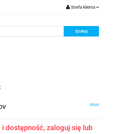
Strefa klienta
krutacja
Zaloguj się
Zarejestruj się
Dodaj zgłoszenie
Zgody cookies
Rekrutacja
C
Asus
DV
i dostępność, zaloguj się lub