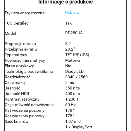
Informacje o produkcie
Pobierz
Etykieta energetyczna
TCO Certified
Tak
RD280UA
Model
Proporcje obrazu
3:2
Przekątna ekranu
28.2"
Typ matrycy
TFT IPS (IPS)
Powierzchnia matrycy
Matowa
Ekran dotykowy
Nie
Technologia podświetlania
Diody LED
Rozdzielczość
3840 x 2560
Czas reakcji
5 ms
Jasność
350 nits
Jasność HDR
400 nits
Kontrast statyczny
1 200:1
Częstotliwość odświeżania
60 Hz
Kąt widzenia poziomy
178 °
Kąt widzenia pionowy
178 °
Ilość kolorów
1,07 mld
1 x DisplayPort