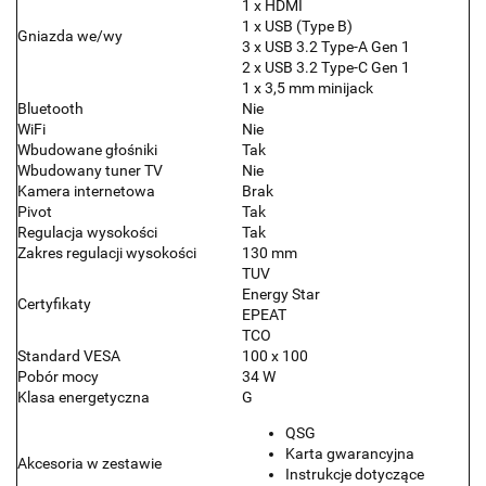
1 x HDMI
1 x USB (Type B)
Gniazda we/wy
3 x USB 3.2 Type-A Gen 1
2 x USB 3.2 Type-C Gen 1
1 x 3,5 mm minijack
Bluetooth
Nie
WiFi
Nie
Wbudowane głośniki
Tak
Wbudowany tuner TV
Nie
Kamera internetowa
Brak
Pivot
Tak
Regulacja wysokości
Tak
Zakres regulacji wysokości
130 mm
TUV
Energy Star
Certyfikaty
EPEAT
TCO
Standard VESA
100 x 100
Pobór mocy
34 W
Klasa energetyczna
G
QSG
Karta gwarancyjna
Akcesoria w zestawie
Instrukcje dotyczące