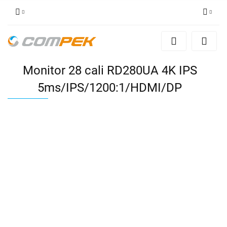
Zaloguj się
Zarejestruj się
Monitor 28 cali RD280UA 4K IPS
Dodaj zgłoszenie
Zgody cookies
5ms/IPS/1200:1/HDMI/DP