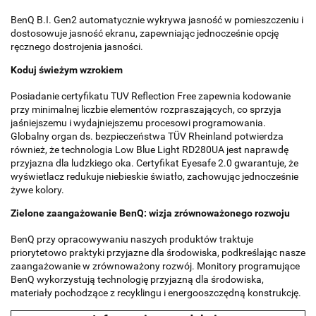
BenQ B.I. Gen2 automatycznie wykrywa jasność w pomieszczeniu i
dostosowuje jasność ekranu, zapewniając jednocześnie opcję
ręcznego dostrojenia jasności.
Koduj świeżym wzrokiem
Posiadanie certyfikatu TUV Reflection Free zapewnia kodowanie
przy minimalnej liczbie elementów rozpraszających, co sprzyja
jaśniejszemu i wydajniejszemu procesowi programowania.
Globalny organ ds. bezpieczeństwa TÜV Rheinland potwierdza
również, że technologia Low Blue Light RD280UA jest naprawdę
przyjazna dla ludzkiego oka. Certyfikat Eyesafe 2.0 gwarantuje, że
wyświetlacz redukuje niebieskie światło, zachowując jednocześnie
żywe kolory.
Zielone zaangażowanie BenQ: wizja zrównoważonego rozwoju
BenQ przy opracowywaniu naszych produktów traktuje
priorytetowo praktyki przyjazne dla środowiska, podkreślając nasze
zaangażowanie w zrównoważony rozwój. Monitory programujące
BenQ wykorzystują technologię przyjazną dla środowiska,
materiały pochodzące z recyklingu i energooszczędną konstrukcję.