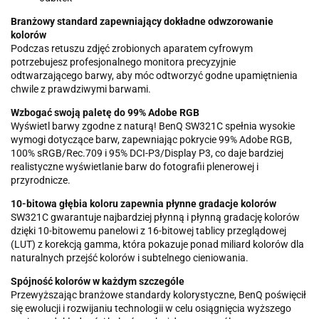
Branżowy standard zapewniający dokładne odwzorowanie
kolorów
Podczas retuszu zdjęć zrobionych aparatem cyfrowym
potrzebujesz profesjonalnego monitora precyzyjnie
odtwarzającego barwy, aby móc odtworzyć godne upamiętnienia
chwile z prawdziwymi barwami.
Wzbogać swoją paletę do 99% Adobe RGB
Wyświetl barwy zgodne z naturą! BenQ SW321C spełnia wysokie
wymogi dotyczące barw, zapewniając pokrycie 99% Adobe RGB,
100% sRGB/Rec.709 i 95% DCI-P3/Display P3, co daje bardziej
realistyczne wyświetlanie barw do fotografii plenerowej i
przyrodnicze.
10-bitowa głębia koloru zapewnia płynne gradacje kolorów
SW321C gwarantuje najbardziej płynną i płynną gradację kolorów
dzięki 10-bitowemu panelowi z 16-bitowej tablicy przeglądowej
(LUT) z korekcją gamma, która pokazuje ponad miliard kolorów dla
naturalnych przejść kolorów i subtelnego cieniowania.
Spójność kolorów w każdym szczególe
Przewyższając branżowe standardy kolorystyczne, BenQ poświęcił
się ewolucji i rozwijaniu technologii w celu osiągnięcia wyższego