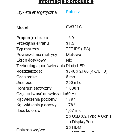
Informacje o produkcie
Pobierz
Etykieta energetyczna
SW321C
Model
Proporcje obrazu
16:9
Przekątna ekranu
31.5''
Typ matrycy
TFT IPS (IPS)
Powierzchnia matrycy
Matowa
Ekran dotykowy
Nie
Technologia podświetlania
Diody LED
Rozdzielczość
3840 x 2160 (4K/UHD)
Czas reakcji
5 ms
Jasność
250 nits
Kontrast statyczny
1 000:1
Częstotliwość odświeżania
60 Hz
Kąt widzenia poziomy
178 °
Kąt widzenia pionowy
178 °
Ilość kolorów
1,07 mld
2 x USB 3.2 Type-A Gen 1
1 x DisplayPort
2 x HDMI
Gniazda we/wy