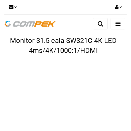
Zaloguj się
Zarejestruj się
Monitor 31.5 cala SW321C 4K LED
Dodaj zgłoszenie
Zgody cookies
4ms/4K/1000:1/HDMI