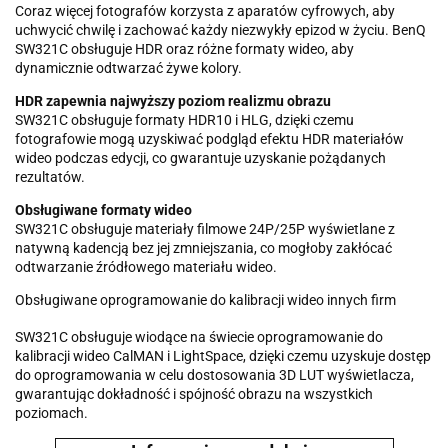
Coraz więcej fotografów korzysta z aparatów cyfrowych, aby
uchwycić chwilę i zachować każdy niezwykły epizod w życiu. BenQ
SW321C obsługuje HDR oraz różne formaty wideo, aby
dynamicznie odtwarzać żywe kolory.
HDR zapewnia najwyższy poziom realizmu obrazu
SW321C obsługuje formaty HDR10 i HLG, dzięki czemu
fotografowie mogą uzyskiwać podgląd efektu HDR materiałów
wideo podczas edycji, co gwarantuje uzyskanie pożądanych
rezultatów.
Obsługiwane formaty wideo
SW321C obsługuje materiały filmowe 24P/25P wyświetlane z
natywną kadencją bez jej zmniejszania, co mogłoby zakłócać
odtwarzanie źródłowego materiału wideo.
Obsługiwane oprogramowanie do kalibracji wideo innych firm
SW321C obsługuje wiodące na świecie oprogramowanie do
kalibracji wideo CalMAN i LightSpace, dzięki czemu uzyskuje dostęp
do oprogramowania w celu dostosowania 3D LUT wyświetlacza,
gwarantując dokładność i spójność obrazu na wszystkich
poziomach.