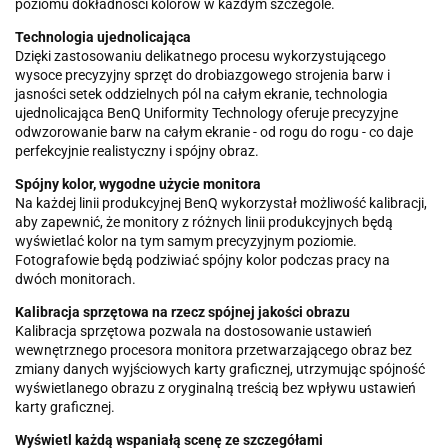
poziomu dokładności kolorów w każdym szczególe.
Technologia ujednolicająca
Dzięki zastosowaniu delikatnego procesu wykorzystującego
wysoce precyzyjny sprzęt do drobiazgowego strojenia barw i
jasności setek oddzielnych pól na całym ekranie, technologia
ujednolicająca BenQ Uniformity Technology oferuje precyzyjne
odwzorowanie barw na całym ekranie - od rogu do rogu - co daje
perfekcyjnie realistyczny i spójny obraz.
Spójny kolor, wygodne użycie monitora
Na każdej linii produkcyjnej BenQ wykorzystał możliwość kalibracji,
aby zapewnić, że monitory z różnych linii produkcyjnych będą
wyświetlać kolor na tym samym precyzyjnym poziomie.
Fotografowie będą podziwiać spójny kolor podczas pracy na
dwóch monitorach.
Kalibracja sprzętowa na rzecz spójnej jakości obrazu
Kalibracja sprzętowa pozwala na dostosowanie ustawień
wewnętrznego procesora monitora przetwarzającego obraz bez
zmiany danych wyjściowych karty graficznej, utrzymując spójność
wyświetlanego obrazu z oryginalną treścią bez wpływu ustawień
karty graficznej.
Wyświetl każdą wspaniałą scenę ze szczegółami