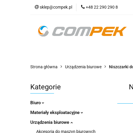
sklep@compek.pl
+48 22 290 290 8
O nas
Kon
Wszystkie kategorie
O nas
Strona główna
Urządzenia biurowe
Niszczarki 
Kategorie
N
Biuro
Materiały eksploatacyjne
Urządzenia biurowe
Akcesoria do maszyn biurowych