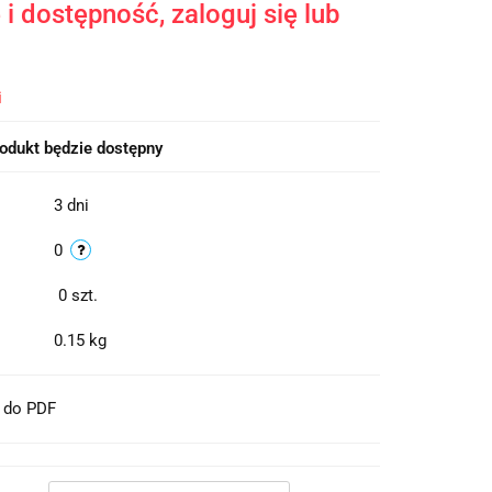
i dostępność, zaloguj się lub
i
odukt będzie dostępny
3 dni
0
0
szt.
0.15 kg
t do PDF