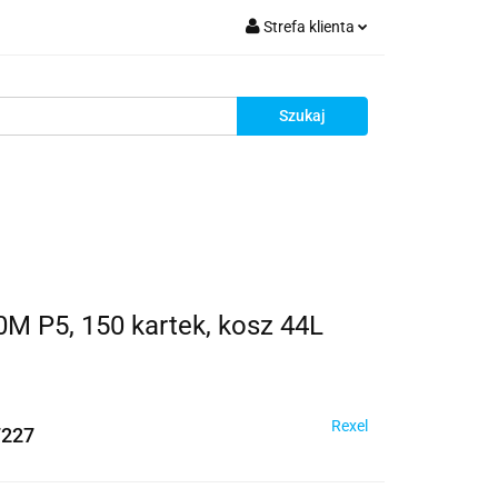
Strefa klienta
krutacja
Zaloguj się
Zarejestruj się
Dodaj zgłoszenie
Zgody cookies
Rekrutacja
 P5, 150 kartek, kosz 44L
Rexel
7227