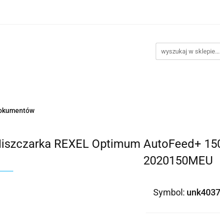
takt
Promocje
Outlet
Montaż PC
Serwis
Re
Kontakt
Promocje
Outlet
Montaż PC
Serwis
dokumentów
iszczarka REXEL Optimum AutoFeed+ 150M
2020150MEU
Symbol:
unk403