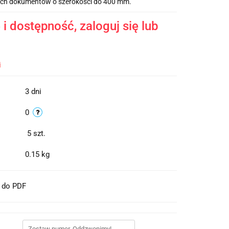
ych dokumentów o szerokości do 400 mm.
i dostępność, zaloguj się lub
i
3 dni
0
5
szt.
0.15 kg
t do PDF