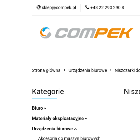
sklep@compek.pl
+48 22 290 290 8
O nas
Kon
Wszystkie kategorie
O nas
Strona główna
Urządzenia biurowe
Niszczarki 
Kategorie
Nisz
Biuro
Materiały eksploatacyjne
Urządzenia biurowe
Akcesoria do maszyn biurowych