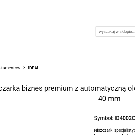
takt
Promocje
Outlet
Montaż PC
Serwis
Re
Kontakt
Promocje
Outlet
Montaż PC
Serwis
dokumentów
IDEAL
czarka biznes premium z automatyczną olej
40 mm
Symbol:
ID4002
Niszczarki specjalis