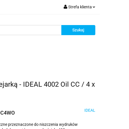
Strefa klienta
krutacja
Zaloguj się
Zarejestruj się
Dodaj zgłoszenie
Zgody cookies
Rekrutacja
arką - IDEAL 4002 Oil CC / 4 x
IDEAL
CC4WO
tyczne przeznaczone do niszczenia wydruków