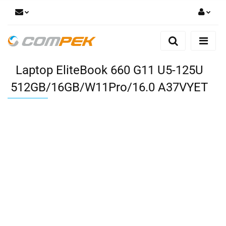
Zaloguj się
Zarejestruj się
Laptop EliteBook 660 G11 U5-125U
Dodaj zgłoszenie
Zgody cookies
512GB/16GB/W11Pro/16.0 A37VYET