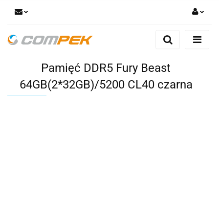
Zaloguj się
Zarejestruj się
Pamięć DDR5 Fury Beast
Dodaj zgłoszenie
Zgody cookies
64GB(2*32GB)/5200 CL40 czarna