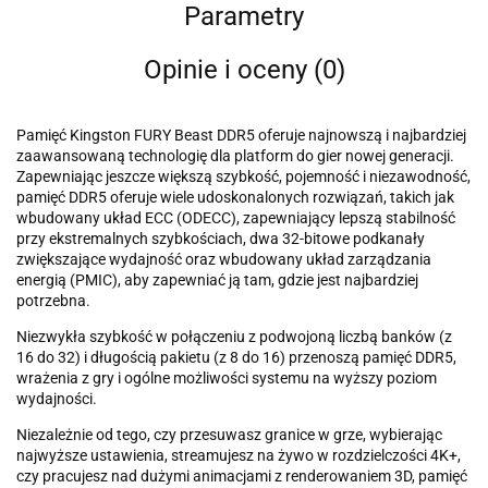
Parametry
Opinie i oceny (0)
Pamięć Kingston FURY Beast DDR5 oferuje najnowszą i najbardziej
zaawansowaną technologię dla platform do gier nowej generacji.
Zapewniając jeszcze większą szybkość, pojemność i niezawodność,
pamięć DDR5 oferuje wiele udoskonalonych rozwiązań, takich jak
wbudowany układ ECC (ODECC), zapewniający lepszą stabilność
przy ekstremalnych szybkościach, dwa 32-bitowe podkanały
zwiększające wydajność oraz wbudowany układ zarządzania
energią (PMIC), aby zapewniać ją tam, gdzie jest najbardziej
potrzebna.
Niezwykła szybkość w połączeniu z podwojoną liczbą banków (z
16 do 32) i długością pakietu (z 8 do 16) przenoszą pamięć DDR5,
wrażenia z gry i ogólne możliwości systemu na wyższy poziom
wydajności.
Niezależnie od tego, czy przesuwasz granice w grze, wybierając
najwyższe ustawienia, streamujesz na żywo w rozdzielczości 4K+,
czy pracujesz nad dużymi animacjami z renderowaniem 3D, pamięć