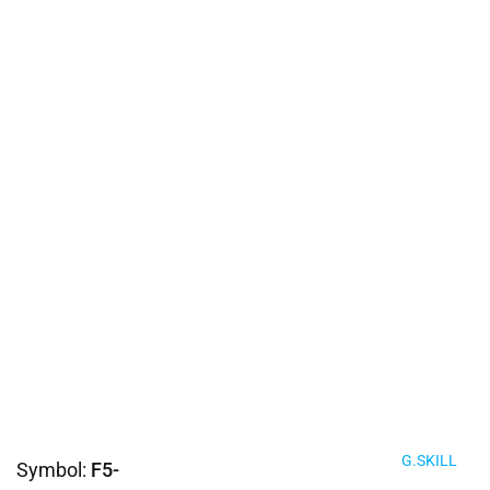
G.SKILL
Symbol:
F5-