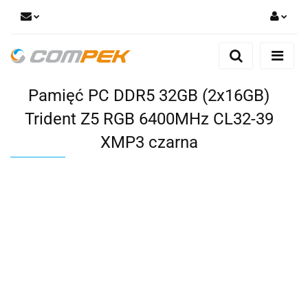
Zaloguj się
Zarejestruj się
Pamięć PC DDR5 32GB (2x16GB)
Dodaj zgłoszenie
Zgody cookies
Trident Z5 RGB 6400MHz CL32-39
XMP3 czarna