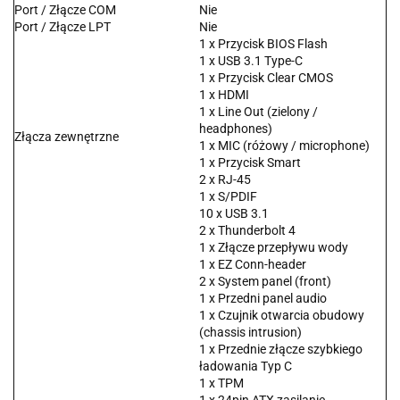
Port / Złącze COM
Nie
Port / Złącze LPT
Nie
1 x Przycisk BIOS Flash
1 x USB 3.1 Type-C
1 x Przycisk Clear CMOS
1 x HDMI
1 x Line Out (zielony /
headphones)
Złącza zewnętrzne
1 x MIC (różowy / microphone)
1 x Przycisk Smart
2 x RJ-45
1 x S/PDIF
10 x USB 3.1
2 x Thunderbolt 4
1 x Złącze przepływu wody
1 x EZ Conn-header
2 x System panel (front)
1 x Przedni panel audio
1 x Czujnik otwarcia obudowy
(chassis intrusion)
1 x Przednie złącze szybkiego
ładowania Typ C
1 x TPM