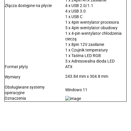
1 x 24pin ATX zasilanie
Złącza dostępne na płycie
4 x USB 2.0/1.1
4 x USB 3.0
1 x USB C
1 x 4pin wentylator procesora
5 x 4pin wentylator obudowy
1 x 4-pin wentylator chłodzenia
cieczą
1 x 8pin 12V zasilanie
1 x Czujnik temperatury
1 x Taśma LED RGB
3 x Adresowalna dioda LED
Format płyty
ATX
243.84 mm x 304.8 mm
Wymiary
Obsługiwane systemy
Windows 11
operacyjne
Oznaczenia