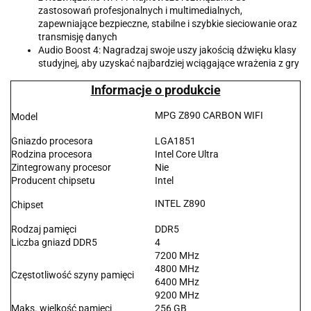
zastosowań profesjonalnych i multimedialnych,
zapewniające bezpieczne, stabilne i szybkie sieciowanie oraz
transmisję danych
Audio Boost 4: Nagradzaj swoje uszy jakością dźwięku klasy
studyjnej, aby uzyskać najbardziej wciągające wrażenia z gry
Informacje o produkcie
MPG Z890 CARBON WIFI
Model
Gniazdo procesora
LGA1851
Rodzina procesora
Intel Core Ultra
Zintegrowany procesor
Nie
Producent chipsetu
Intel
INTEL Z890
Chipset
Rodzaj pamięci
DDR5
Liczba gniazd DDR5
4
7200 MHz
4800 MHz
Częstotliwość szyny pamięci
6400 MHz
9200 MHz
Maks. wielkość pamięci
256 GB