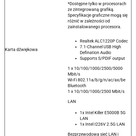
*Dostępne tylko w procesorach
ze zintegrowaną grafiką.
Specyfikacje graficzne mogą się
różnić w zależności od
zainstalowanego procesora.
Realtek ALC1220P Codec
7.1-Channel USB High
Karta dźwiękowa
Defination Audio
Supports S/PDIF output
1 x 10/100/1000/2500/5000
Mbit/s
Wi-Fi 802.11a/b/g/n/ac/ax/be
Bluetooth
1 x 10/100/1000/2500 Mbit/s
LAN
1x Intel Killer E5000B 5G
LAN
1x Intel I226V 2.5G LAN
Bezprzewodowa sieć LAN i