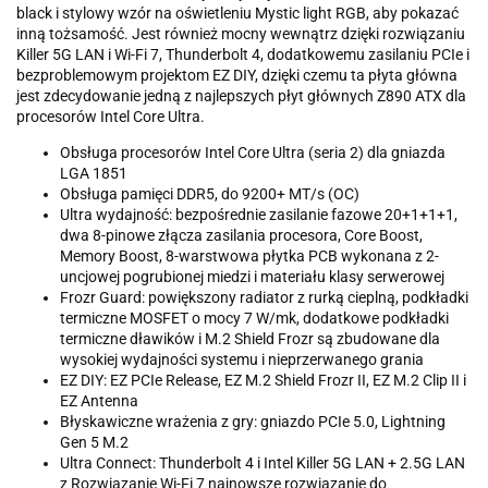
black i stylowy wzór na oświetleniu Mystic light RGB, aby pokazać
inną tożsamość. Jest również mocny wewnątrz dzięki rozwiązaniu
Killer 5G LAN i Wi-Fi 7, Thunderbolt 4, dodatkowemu zasilaniu PCIe i
bezproblemowym projektom EZ DIY, dzięki czemu ta płyta główna
jest zdecydowanie jedną z najlepszych płyt głównych Z890 ATX dla
procesorów Intel Core Ultra.
Obsługa procesorów Intel Core Ultra (seria 2) dla gniazda
LGA 1851
Obsługa pamięci DDR5, do 9200+ MT/s (OC)
Ultra wydajność: bezpośrednie zasilanie fazowe 20+1+1+1,
dwa 8-pinowe złącza zasilania procesora, Core Boost,
Memory Boost, 8-warstwowa płytka PCB wykonana z 2-
uncjowej pogrubionej miedzi i materiału klasy serwerowej
Frozr Guard: powiększony radiator z rurką cieplną, podkładki
termiczne MOSFET o mocy 7 W/mk, dodatkowe podkładki
termiczne dławików i M.2 Shield Frozr są zbudowane dla
wysokiej wydajności systemu i nieprzerwanego grania
EZ DIY: EZ PCIe Release, EZ M.2 Shield Frozr II, EZ M.2 Clip II i
EZ Antenna
Błyskawiczne wrażenia z gry: gniazdo PCIe 5.0, Lightning
Gen 5 M.2
Ultra Connect: Thunderbolt 4 i Intel Killer 5G LAN + 2.5G LAN
z Rozwiązanie Wi-Fi 7 najnowsze rozwiązanie do