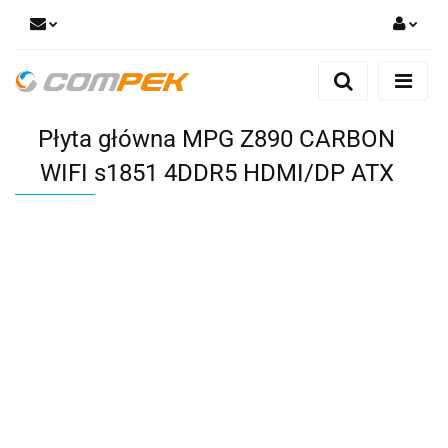
Zaloguj się
Zarejestruj się
Płyta główna MPG Z890 CARBON
Dodaj zgłoszenie
Zgody cookies
WIFI s1851 4DDR5 HDMI/DP ATX