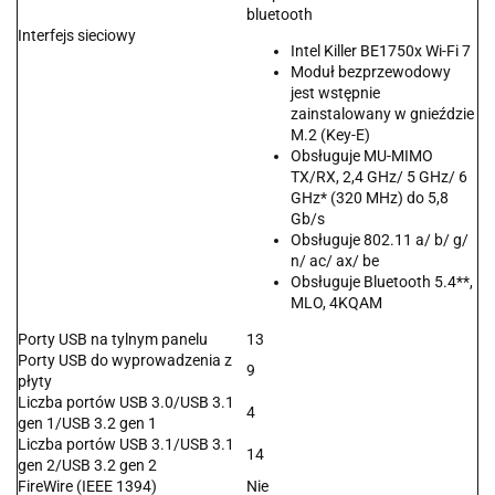
bluetooth
Interfejs sieciowy
Intel Killer BE1750x Wi-Fi 7
Moduł bezprzewodowy
jest wstępnie
zainstalowany w gnieździe
M.2 (Key-E)
Obsługuje MU-MIMO
TX/RX, 2,4 GHz/ 5 GHz/ 6
GHz* (320 MHz) do 5,8
Gb/s
Obsługuje 802.11 a/ b/ g/
n/ ac/ ax/ be
Obsługuje Bluetooth 5.4**,
MLO, 4KQAM
Porty USB na tylnym panelu
13
Porty USB do wyprowadzenia z
9
płyty
Liczba portów USB 3.0/USB 3.1
4
gen 1/USB 3.2 gen 1
Liczba portów USB 3.1/USB 3.1
14
gen 2/USB 3.2 gen 2
FireWire (IEEE 1394)
Nie