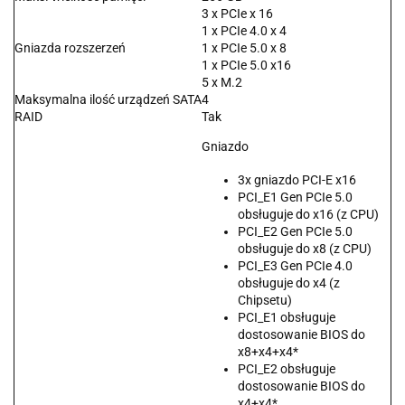
3 x PCIe x 16
1 x PCIe 4.0 x 4
Gniazda rozszerzeń
1 x PCIe 5.0 x 8
1 x PCIe 5.0 x16
5 x M.2
Maksymalna ilość urządzeń SATA
4
RAID
Tak
Gniazdo
3x gniazdo PCI-E x16
PCI_E1 Gen PCIe 5.0
obsługuje do x16 (z CPU)
PCI_E2 Gen PCIe 5.0
obsługuje do x8 (z CPU)
PCI_E3 Gen PCIe 4.0
obsługuje do x4 (z
Chipsetu)
PCI_E1 obsługuje
dostosowanie BIOS do
x8+x4+x4*
PCI_E2 obsługuje
dostosowanie BIOS do
x4+x4*