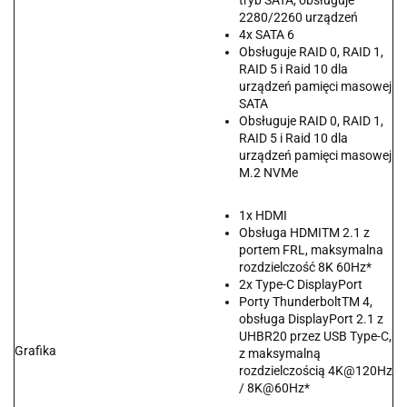
tryb SATA, obsługuje
2280/2260 urządzeń
4x SATA 6
Obsługuje RAID 0, RAID 1,
RAID 5 i Raid 10 dla
urządzeń pamięci masowej
SATA
Obsługuje RAID 0, RAID 1,
RAID 5 i Raid 10 dla
urządzeń pamięci masowej
M.2 NVMe
1x HDMI
Obsługa HDMITM 2.1 z
portem FRL, maksymalna
rozdzielczość 8K 60Hz*
2x Type-C DisplayPort
Porty ThunderboltTM 4,
obsługa DisplayPort 2.1 z
UHBR20 przez USB Type-C,
Grafika
z maksymalną
rozdzielczością 4K@120Hz
/ 8K@60Hz*