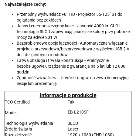
Najważniejsze cechy:
Przenośny wyświetlacz Full HD - Projektor 55-125" ST do
oglądania bez zakłóceń
Jasny i energooszczędny laser - Jasność 4000 lm CLO i
technologia 3LCD zapewniają jaśniejsze kolory przy poborze
mocy zaledwie 201 W
Bezproblemowe opcje łączności - Automatyczne włączanie,
projekcja przewodowa/bezprzewodowa z wyjściem USB 2 A
do inteligentnych modułów
Łatwa obsługa i trwała konstrukcja - Praktycznie
bezobsługowe urządzenie z gwarancja na 5 lat lub 12 000
godzin
Zgodność wizualizera - Utwórz i nagraj na żywo immersyjną
lekcję lub prezentację
Informacje o produkcie
TCO Certified
Tak
EB-L210SF
Model
Technologia wyświetlania
3LCD
Źródło światła
Laser
Rozdzielczość
1920 x 1080 (FHD 1080)