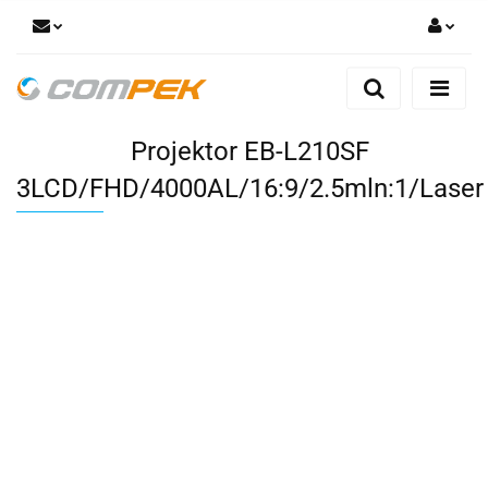
Zaloguj się
Zarejestruj się
Projektor EB-L210SF
Dodaj zgłoszenie
Zgody cookies
3LCD/FHD/4000AL/16:9/2.5mln:1/Laser