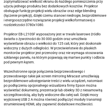
zoptymalizować wielkość ekranu do każdego pomieszczenia przy
użyciu jednego produktu bez dodatkowych kosztów. Projektor
obsługuje funkcję projekcji wielu obrazów oraz edge blending
(łączenie projekcji), dzięki czemu stanowi niedrogie, bezproblemowe
i energooszczędne rozwiązanie projekcji wielkoformatowej o
rozdzielczości 3780x1080.
Projektor EB-L210SF wyposażony jest w trwałe laserowe źródło
światła o żywotności do 30 000 godzin oraz umożliwia
wyświetlanie obrazu o wielkości do 125 cali, który jest doskonale
widoczny z dużych odległości. W przeciwieństwie do płaskich
monitorów projektor jest przenośny oraz nie wymaga stosowania
szklanego panelu, na którym pojawiają się martwe punkty i odbicia
pod pewnym kątem.
Wszechstronne opcje połączenia bezprzewodowego i
przewodowego takie jak screen mirroring Miracast umożliwiają
bezproblemowe udostępnianie treści z wielu urządzeń, natomiast
po podłączeniu opcjonalnego wizualizera firmy Epson można
wyświetlać dokumenty, prezentacje lub obiekty 3D z niesamowitą
szczegółowością, aby były widoczne dla całej sali. Dzięki mocy
wyjściowej USB 2 A można również podłączyć moduły transmisji
strumieniowej HDMI, aby zapewnić dodatkowe możliwości.