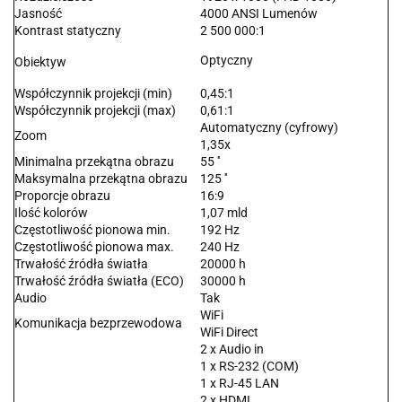
Jasność
4000 ANSI Lumenów
Kontrast statyczny
2 500 000:1
Optyczny
Obiektyw
Współczynnik projekcji (min)
0,45:1
Współczynnik projekcji (max)
0,61:1
Automatyczny (cyfrowy)
Zoom
1,35x
Minimalna przekątna obrazu
55 ''
Maksymalna przekątna obrazu
125 ''
Proporcje obrazu
16:9
Ilość kolorów
1,07 mld
Częstotliwość pionowa min.
192 Hz
Częstotliwość pionowa max.
240 Hz
Trwałość źródła światła
20000 h
Trwałość źródła światła (ECO)
30000 h
Audio
Tak
WiFi
Komunikacja bezprzewodowa
WiFi Direct
2 x Audio in
1 x RS-232 (COM)
1 x RJ-45 LAN
2 x HDMI