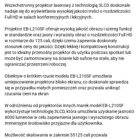
Wszechstronny projektor laserowy z technologią 3LCD doskonale
nadaje się do wyświetlania wysokiej jakości treści o rozdzielczości
Full HD w salach konferencyjnych i lekcyjnych.
Projektor EB-L210SF oferuje wysoką jakość obrazu i szereg funkcji
w standardzie oraz jasny i wyrazisty obraz o rozdzielczości Full HD
w rozmiarze do 125 cali, dzięki czemu zapewnia doskonały
stosunek ceny do jakości. Dzięki lekkiej i kompaktowej konstrukcji
jest to idealny przenośny projektor do użytku podczas spotkań lub
może być zamontowany na ścianie lub suficie na stałe, aby nie
ograniczać przestrzeni roboczej.
Obiektyw o krótkim rzucie modelu EB-L210SF umożliwia
umiejscowienie projektora blisko ekranu, co doskonale sprawdza
się w przypadku małych pomieszczeń oraz pozwala uniknąć
rzucania cieni na ekran
W odróżnieniu od projektorów innych marek model EB-L210SF
wykorzystuje technologię 3LCD, która umożliwia uzyskanie jasności
4000 lumenów w celu zapewnienia jasnego i wyrazistego obrazu.
Immersyjne środowisko przyjazne dla użytkownika.
Możliwość skalowania w zakresie 55125 cali pozwala