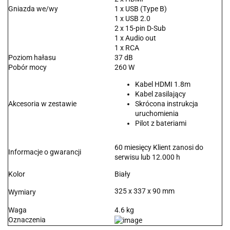
Gniazda we/wy
1 x USB (Type B)
1 x USB 2.0
2 x 15-pin D-Sub
1 x Audio out
1 x RCA
Poziom hałasu
37 dB
Pobór mocy
260 W
Kabel HDMI 1.8m
Kabel zasilający
Akcesoria w zestawie
Skrócona instrukcja
uruchomienia
Pilot z bateriami
60 miesięcy Klient zanosi do
Informacje o gwarancji
serwisu lub 12.000 h
Kolor
Biały
325 x 337 x 90 mm
Wymiary
Waga
4.6 kg
Oznaczenia