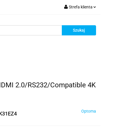
Strefa klienta
krutacja
Zaloguj się
Zarejestruj się
Dodaj zgłoszenie
Zgody cookies
Rekrutacja
HDMI 2.0/RS232/Compatible 4K
Optoma
K31EZ4