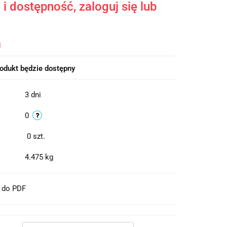
i dostępność, zaloguj się lub
i
odukt będzie dostępny
3 dni
0
0
szt.
4.475 kg
t do PDF