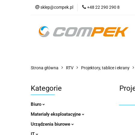
sklep@compek.pl
+48 22 290 290 8
O nas
Kon
Wszystkie kategorie
O nas
Strona główna
RTV
Projektory, tablice i ekrany
Kategorie
Proj
Biuro
Materiały eksploatacyjne
Urządzenia biurowe
IT