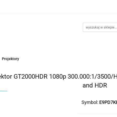
takt
Promocje
Outlet
Montaż PC
Serwis
Re
Kontakt
Promocje
Outlet
Montaż PC
Serwis
Projektory
ektor GT2000HDR 1080p 300.000:1/3500/
and HDR
Symbol:
E9PD7K