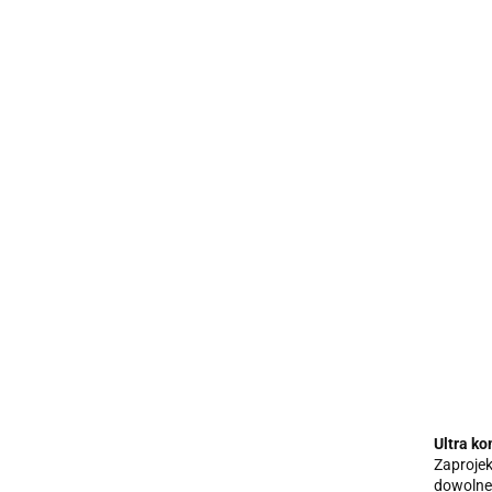
Ultra k
Zaproje
dowolnej