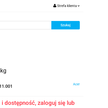
Strefa klienta
krutacja
Zaloguj się
Zarejestruj się
Dodaj zgłoszenie
Zgody cookies
Rekrutacja
4kg
Acer
11.001
i dostępność, zaloguj się lub