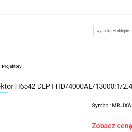
takt
Promocje
Outlet
Montaż PC
Serwis
Re
Kontakt
Promocje
Outlet
Montaż PC
Serwis
Projektory
ektor H6542 DLP FHD/4000AL/13000:1/2.
Symbol:
MR.JXA
Zobacz cenę 