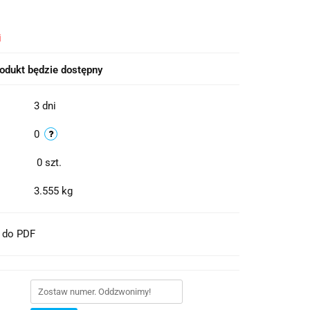
i
odukt będzie dostępny
3 dni
0
0
szt.
3.555 kg
t do PDF