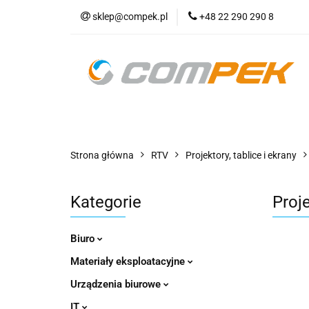
sklep@compek.pl
+48 22 290 290 8
O nas
Kon
Wszystkie kategorie
O nas
Strona główna
RTV
Projektory, tablice i ekrany
Kategorie
Proj
Biuro
Materiały eksploatacyjne
Urządzenia biurowe
IT