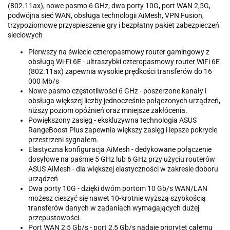
(802.11ax), nowe pasmo 6 GHz, dwa porty 10G, port WAN 2,5G,
podwójna sieć WAN, obsługa technologii AiMesh, VPN Fusion,
trzypoziomowe przyspieszenie gry i bezpłatny pakiet zabezpieczeń
sieciowych
Pierwszy na świecie czteropasmowy router gamingowy z
obsługą Wi-Fi 6E - ultraszybki czteropasmowy router WiFi 6E
(802.11ax) zapewnia wysokie prędkości transferów do 16
000 Mb/s
Nowe pasmo częstotliwości 6 GHz - poszerzone kanały i
obsługa większej liczby jednocześnie połączonych urządzeń,
niższy poziom opóźnień oraz mniejsze zakłócenia.
Powiększony zasięg - ekskluzywna technologia ASUS
RangeBoost Plus zapewnia większy zasięg i lepsze pokrycie
przestrzeni sygnałem.
Elastyczna konfiguracja AiMesh - dedykowane połączenie
dosyłowe na paśmie 5 GHz lub 6 GHz przy użyciu routerów
ASUS AiMesh - dla większej elastyczności w zakresie doboru
urządzeń
Dwa porty 10G - dzięki dwóm portom 10 Gb/s WAN/LAN
możesz cieszyć się nawet 10-krotnie wyższą szybkością
transferów danych w zadaniach wymagających dużej
przepustowości.
Port WAN 2,5 Gb/s - port 2,5 Gb/s nadaje priorytet całemu