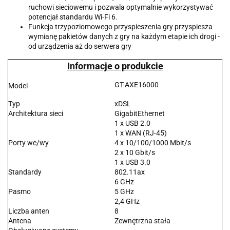
ruchowi sieciowemu i pozwala optymalnie wykorzystywać
potencjał standardu Wi-Fi 6.
Funkcja trzypoziomowego przyspieszenia gry przyspiesza
wymianę pakietów danych z gry na każdym etapie ich drogi -
od urządzenia aż do serwera gry
Informacje o produkcie
GT-AXE16000
Model
Typ
xDSL
Architektura sieci
GigabitEthernet
1 x USB 2.0
1 x WAN (RJ-45)
Porty we/wy
4 x 10/100/1000 Mbit/s
2 x 10 Gbit/s
1 x USB 3.0
Standardy
802.11ax
6 GHz
Pasmo
5 GHz
2,4 GHz
Liczba anten
8
Antena
Zewnętrzna stała