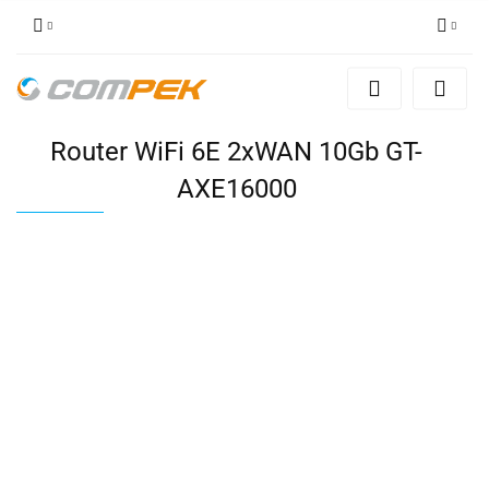
Zaloguj się
Zarejestruj się
Router WiFi 6E 2xWAN 10Gb GT-
Dodaj zgłoszenie
Zgody cookies
AXE16000